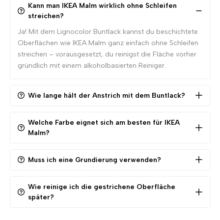
Kann man IKEA Malm wirklich ohne Schleifen
streichen?
Ja! Mit dem Lignocolor Buntlack kannst du beschichtete
Oberflächen wie IKEA Malm ganz einfach ohne Schleifen
streichen – vorausgesetzt, du reinigst die Fläche vorher
gründlich mit einem alkoholbasierten Reiniger.
Wie lange hält der Anstrich mit dem Buntlack?
Unser Buntlack ist hochbeständig und kratzfest – bei
normaler Beanspruchung hält der Anstrich viele Jahre.
Welche Farbe eignet sich am besten für IKEA
Malm?
Für stärker genutzte Möbel empfehlen wir optional eine
zusätzliche Versiegelung mit dem Lignocolor Klarlack
Alle Farbtöne unseres Buntlacks sind für IKEA Möbel
Seidenmatt.
geeignet.
Muss ich eine Grundierung verwenden?
Nein – der Buntlack ist ein All-in-One-Produkt. Er enthält
bereits Haftvermittler und schützt die Oberfläche effektiv
Wie reinige ich die gestrichene Oberfläche
später?
ohne zusätzliche Grundierung.
Einfach mit einem weichen, leicht feuchten Tuch