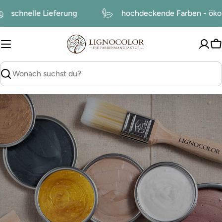
zum
schnelle Lieferung
hochdeckende Farben - ö
Inhalt
W
suchen