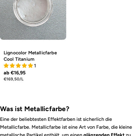
Lignocolor Metallicfarbe
Cool Titanium
1
Regulärer
ab €16,95
STÜCKPREIS
PRO
€169,50
/
L
Preis
Was ist Metallicfarbe?
Eine der beliebtesten Effektfarben ist sicherlich die
Metallicfarbe. Metallicfarbe ist eine Art von Farbe, die kleine
metallische Partikel enthält, um einen
glänzenden Effekt
zu