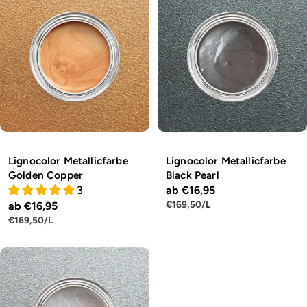
Lignocolor Metallicfarbe
Lignocolor Metallicfarbe
Golden Copper
Black Pearl
3
Regulärer
ab €16,95
STÜCKPREIS
PRO
€169,50
/
L
Regulärer
ab €16,95
Preis
STÜCKPREIS
PRO
€169,50
/
L
Preis