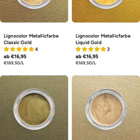
Lignocolor Metallicfarbe
Lignocolor Metallicfarbe
Classic Gold
Liquid Gold
4
3
Regulärer
ab €16,95
Regulärer
ab €16,95
STÜCKPREIS
PRO
STÜCKPREIS
PRO
€169,50
/
L
€169,50
/
L
Preis
Preis