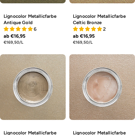
Lignocolor Metallicfarbe
Lignocolor Metallicfarbe
Antique Gold
Celtic Bronze
6
2
Regulärer
ab €16,95
Regulärer
ab €16,95
STÜCKPREIS
PRO
STÜCKPREIS
PRO
€169,50
/
L
€169,50
/
L
Preis
Preis
Lignocolor Metallicfarbe
Lignocolor Metallicfarbe