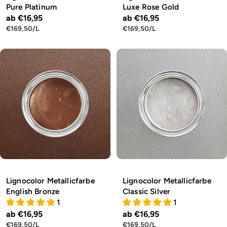
Pure Platinum
Luxe Rose Gold
Regulärer
ab €16,95
Regulärer
ab €16,95
STÜCKPREIS
PRO
STÜCKPREIS
PRO
€169,50
/
L
€169,50
/
L
Preis
Preis
Lignocolor Metallicfarbe
Lignocolor Metallicfarbe
English Bronze
Classic Silver
1
1
Regulärer
ab €16,95
Regulärer
ab €16,95
STÜCKPREIS
PRO
STÜCKPREIS
PRO
€169,50
/
L
€169,50
/
L
Preis
Preis