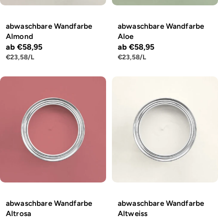
abwaschbare Wandfarbe
abwaschbare Wandfarbe
Almond
Aloe
Regulärer
ab €58,95
Regulärer
ab €58,95
STÜCKPREIS
PRO
STÜCKPREIS
PRO
€23,58
/
L
€23,58
/
L
Preis
Preis
abwaschbare Wandfarbe
abwaschbare Wandfarbe
Altrosa
Altweiss