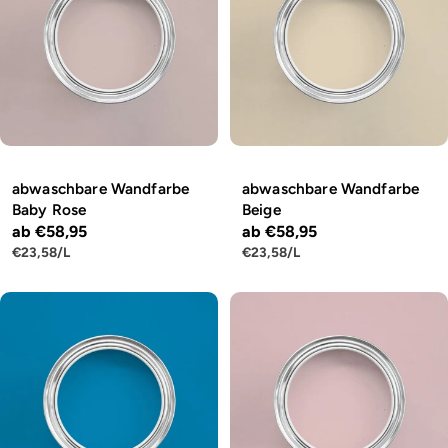
abwaschbare Wandfarbe
abwaschbare Wandfarbe
Baby Rose
Beige
Regulärer
ab €58,95
Regulärer
ab €58,95
STÜCKPREIS
PRO
STÜCKPREIS
PRO
€23,58
/
L
€23,58
/
L
Preis
Preis