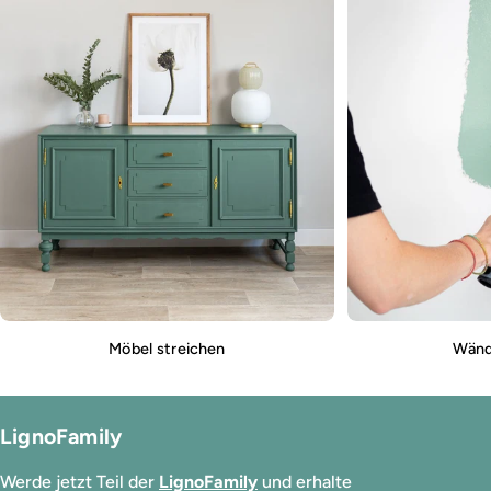
Möbel streichen
Wänd
LignoFamily
Werde jetzt Teil der
LignoFamily
und erhalte