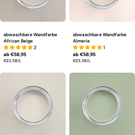
abwaschbare Wandfarbe
abwaschbare Wandfarbe
African Beige
Almeria
2
1
Regulärer
ab €58,95
Regulärer
ab €58,95
STÜCKPREIS
PRO
STÜCKPREIS
PRO
€23,58
/
L
€23,58
/
L
Preis
Preis