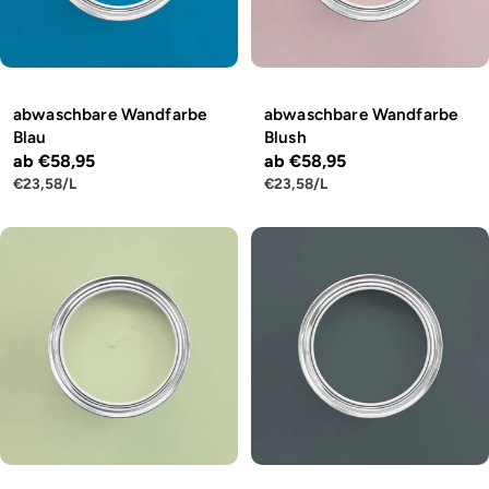
abwaschbare Wandfarbe
abwaschbare Wandfarbe
Blau
Blush
Regulärer
ab €58,95
Regulärer
ab €58,95
STÜCKPREIS
PRO
STÜCKPREIS
PRO
€23,58
/
L
€23,58
/
L
Preis
Preis