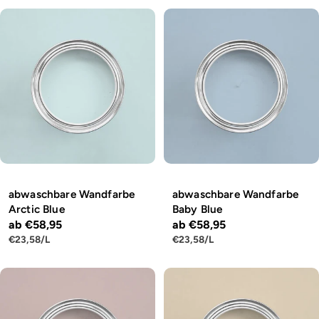
abwaschbare Wandfarbe
abwaschbare Wandfarbe
Arctic Blue
Baby Blue
Regulärer
ab €58,95
Regulärer
ab €58,95
STÜCKPREIS
PRO
STÜCKPREIS
PRO
€23,58
/
L
€23,58
/
L
Preis
Preis