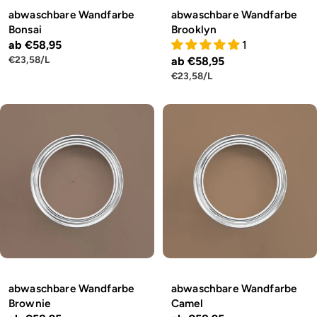
abwaschbare Wandfarbe
abwaschbare Wandfarbe
Bonsai
Brooklyn
Regulärer
ab €58,95
1
STÜCKPREIS
PRO
€23,58
/
L
Regulärer
ab €58,95
Preis
STÜCKPREIS
PRO
€23,58
/
L
Preis
abwaschbare Wandfarbe
abwaschbare Wandfarbe
Brownie
Camel