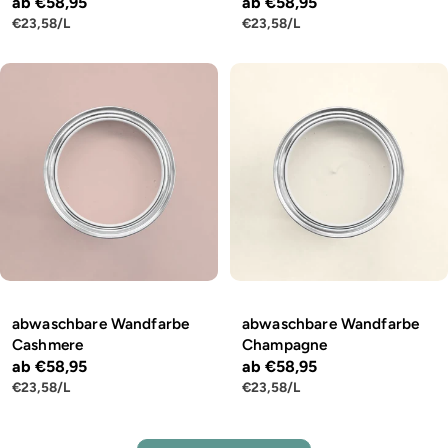
Regulärer
ab €58,95
Regulärer
ab €58,95
STÜCKPREIS
PRO
STÜCKPREIS
PRO
€23,58
/
L
€23,58
/
L
Preis
Preis
abwaschbare Wandfarbe
abwaschbare Wandfarbe
Cashmere
Champagne
Regulärer
ab €58,95
Regulärer
ab €58,95
STÜCKPREIS
PRO
STÜCKPREIS
PRO
€23,58
/
L
€23,58
/
L
Preis
Preis