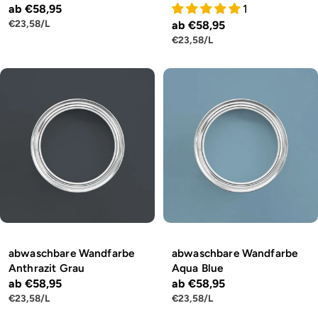
Regulärer
ab €58,95
1
STÜCKPREIS
PRO
€23,58
/
L
Regulärer
ab €58,95
Preis
STÜCKPREIS
PRO
€23,58
/
L
Preis
abwaschbare Wandfarbe
abwaschbare Wandfarbe
Anthrazit Grau
Aqua Blue
Regulärer
ab €58,95
Regulärer
ab €58,95
STÜCKPREIS
PRO
STÜCKPREIS
PRO
€23,58
/
L
€23,58
/
L
Preis
Preis