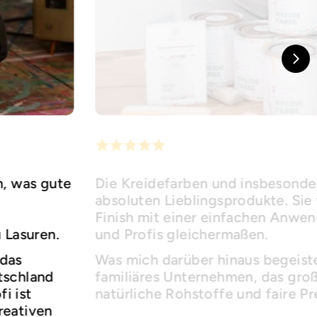
h, was gute
Die Kreidefarben und insbesonder
absoluten Lieblingsprodukte. Sie 
Finish mit einer einfachen Anwe
u Lasuren.
und Profis gleichermaßen.
 das
Was mich darüber hinaus begeister
utschland
familiäres Unternehmen, das groß
i ist
natürliche Rohstoffe und faire Pr
reativen