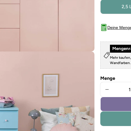
2,5 
Deine Meng
Mengenra
Mehr kaufen,
Wandfarben
Menge
Menge für
Sie das Medium 5 im Modalformat