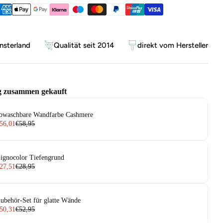
ethoden
sterland
Qualität seit 2014
direkt vom Hersteller
g zusammen gekauft
bwaschbare Wandfarbe Cashmere
56,01
€58,95
ignocolor Tiefengrund
27,51
€28,95
ubehör-Set für glatte Wände
50,31
€52,95