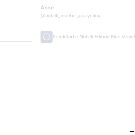
Anne
@nubilli_moebel_upcycling
Kreidefarbe Nubilli Edition Blue Velve