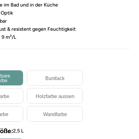
de im Bad und in der Küche
 Optik
bar
st & resistent gegen Feuchtigkeit
 9 m²/L
bare
Buntlack
rbe
farbe
Holzfarbe aussen
arbe
Wandfarbe
öße:
2,5 L