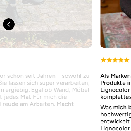
or schon seit Jahren – sowohl zu
Als Marken
Sie lassen sich super verarbeiten,
Produkte i
m ergiebig. Egal ob Wand, Möbel
Lignocolor 
 jedes Mal. Für mich die
komplettes
 Freude am Arbeiten. Macht
Was mich b
hochwertige
entwickelt 
Lignocolor 