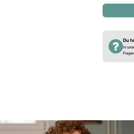
Du h
In uns
Frage