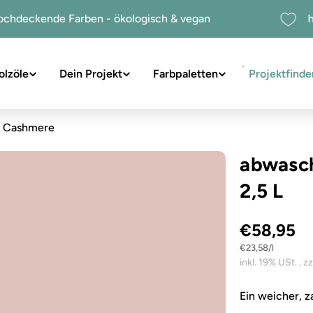
hochdeckende Farben - ökologisch & vegan
olzöle
Dein Projekt
Farbpaletten
Projektfinde
suchen
e Cashmere
abwasc
2,5 L
€58,95
Stückpreis
pro
€23,58
/
l
Sie das Medium 1 im Modalformat
Ein weicher, z