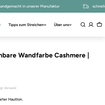
handgemacht in unserer Manufaktur
s
r
Tipps zum Streichen
Über uns
Wa
hbare Wandfarbe Cashmere
|
inkl. 19% USt. , zzgl. Versand
arter Hautton.