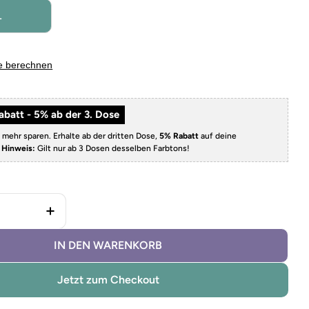
L
e berechnen
batt - 5% ab der 3. Dose
 mehr sparen. Erhalte ab der dritten Dose,
5% Rabatt
auf deine
.
Hinweis:
Gilt nur ab 3 Dosen desselben Farbtons!
 abwaschbare Wandfarbe Cashmere verringern
Menge für abwaschbare Wandfarbe Cashmere
IN DEN WARENKORB
Jetzt zum Checkout