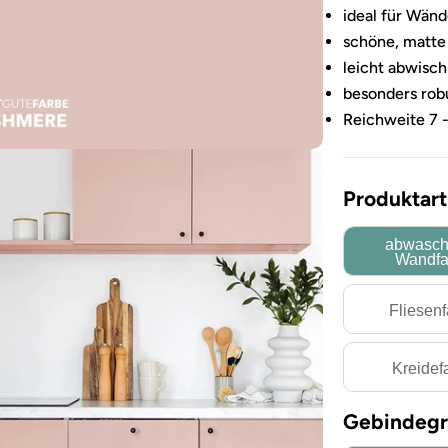
ideal für Wän
schöne, matte
leicht abwisch
besonders robu
Reichweite 7 -
Produktart
abwasch
Wandfa
Fliesen
Kreidef
Sie das Medium 3 im Modalformat
Gebindegr