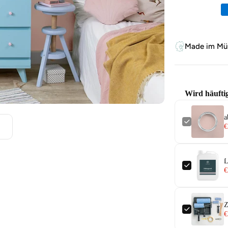
Zahlungsm
Made im Mün
Wird häufti
a
€
L
€
Z
€