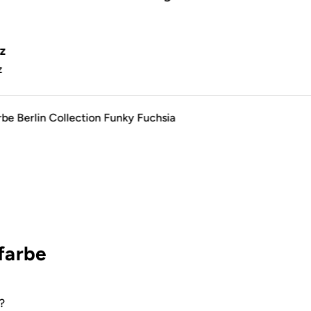
.
z
z
rbe Berlin Collection Funky Fuchsia
farbe
?