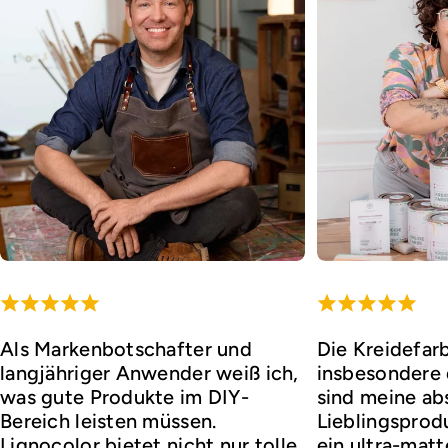
Als Markenbotschafter und
Die Kreidefar
langjähriger Anwender weiß ich,
insbesondere d
was gute Produkte im DIY-
sind meine ab
Bereich leisten müssen.
Lieblingsprod
Lignocolor bietet nicht nur tolle
ein ultra-matt