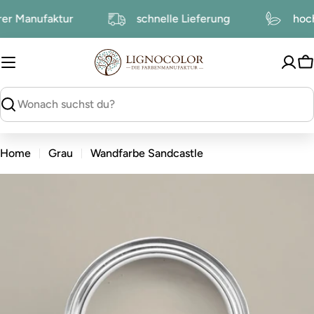
zum
serer Manufaktur
schnelle Lieferung
h
Inhalt
W
suchen
Home
Grau
Wandfarbe Sandcastle
zu
den
Produktinformationen