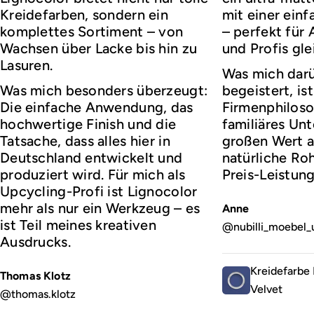
Kreidefarben, sondern ein
mit einer ei
komplettes Sortiment – von
– perfekt für
Wachsen über Lacke bis hin zu
und Profis gl
Lasuren.
Was mich darü
Was mich besonders überzeugt:
begeistert, ist
Die einfache Anwendung, das
Firmenphiloso
hochwertige Finish und die
familiäres Un
Tatsache, dass alles hier in
großen Wert a
Deutschland entwickelt und
natürliche Roh
produziert wird. Für mich als
Preis-Leistung
Upcycling-Profi ist Lignocolor
mehr als nur ein Werkzeug – es
Anne
ist Teil meines kreativen
@nubilli_moebel_
Ausdrucks.
Kreidefarbe 
Thomas Klotz
Velvet
@thomas.klotz