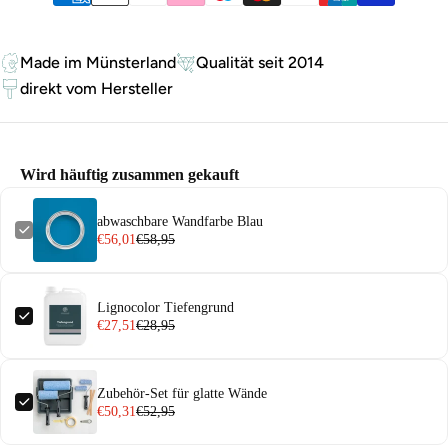
Made im Münsterland
Qualität seit 2014
direkt vom Hersteller
Wird häuftig zusammen gekauft
abwaschbare Wandfarbe Blau
€56,01
€58,95
Lignocolor Tiefengrund
€27,51
€28,95
Zubehör-Set für glatte Wände
€50,31
€52,95