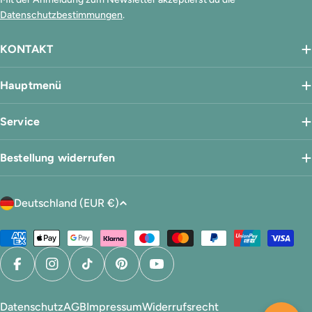
Datenschutzbestimmungen
.
KONTAKT
Hauptmenü
Service
Bestellung widerrufen
L
Deutschland (EUR €)
a
n
Zahlungsmethoden
d
/
Facebook
Instagram
TikTok
Pinterest
YouTube
R
e
Datenschutz
AGB
Impressum
Widerrufsrecht