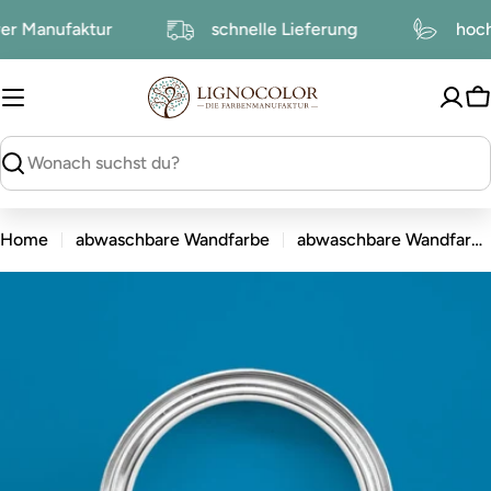
zum
serer Manufaktur
schnelle Lieferung
h
Inhalt
W
suchen
Home
abwaschbare Wandfarbe
abwaschbare Wandfarbe Blau
zu
den
Produktinformationen