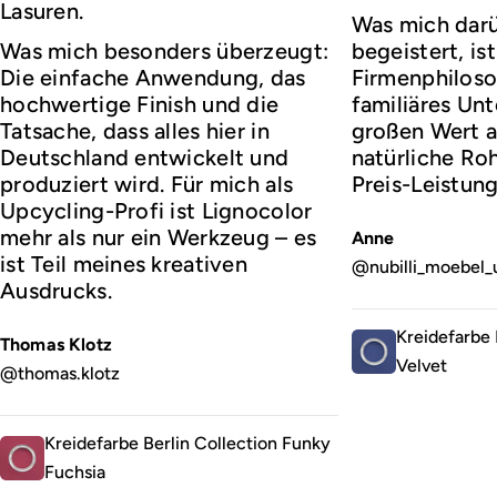
Lasuren.
Was mich darü
Was mich besonders überzeugt:
begeistert, ist
Die einfache Anwendung, das
Firmenphiloso
hochwertige Finish und die
familiäres Un
Tatsache, dass alles hier in
großen Wert a
Deutschland entwickelt und
natürliche Roh
produziert wird. Für mich als
Preis-Leistung
Upcycling-Profi ist Lignocolor
mehr als nur ein Werkzeug – es
Anne
ist Teil meines kreativen
@nubilli_moebel_
Ausdrucks.
Kreidefarbe 
Thomas Klotz
Velvet
@thomas.klotz
Kreidefarbe Berlin Collection Funky
Fuchsia