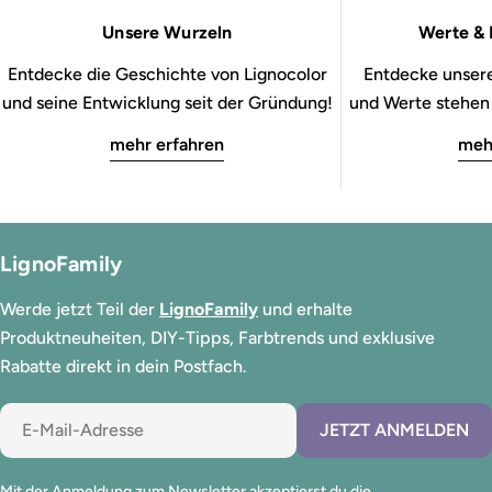
Unsere Wurzeln
Werte & 
Entdecke die Geschichte von Lignocolor
Entdecke unsere
und seine Entwicklung seit der Gründung!
und Werte stehen b
mehr erfahren
meh
LignoFamily
Werde jetzt Teil der
LignoFamily
und erhalte
Produktneuheiten, DIY-Tipps, Farbtrends und exklusive
Rabatte direkt in dein Postfach.
E-
JETZT ANMELDEN
Mail
Mit der Anmeldung zum Newsletter akzeptierst du die