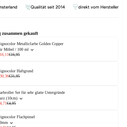
sterland
Qualität seit 2014
direkt vom Hersteller
g zusammen gekauft
ignocolor Metallicfarbe Golden Copper
ür Möbel / 100 ml
16,11
€16,95
ignocolor Haftgrund
30,36
€31,95
arbroller Set für sehr glatte Untergründe
urz (10cm)
4,71
€4,95
ignocolor Flachpinsel
30mm