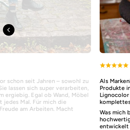
or schon seit Jahren – sowohl zu
Als Marken
Sie lassen sich super verarbeiten,
Produkte i
m ergiebig. Egal ob Wand, Möbel
Lignocolor 
 jedes Mal. Für mich die
komplettes
 Freude am Arbeiten. Macht
Was mich b
hochwertige
entwickelt 