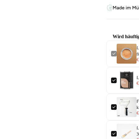
Made im Mün
Wird häufti
L
f
€
L
€
F
k
€
L