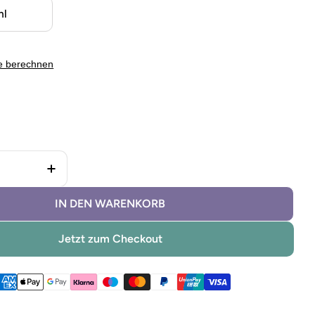
ml
e berechnen
 Lignocolor Metallicfarbe Golden Copper verringern
Menge für Lignocolor Metallicfarbe Golden C
IN DEN WARENKORB
Jetzt zum Checkout
ethoden