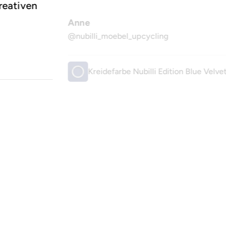
reativen
Anne
@nubilli_moebel_upcycling
Kreidefarbe Nubilli Edition Blue Velve