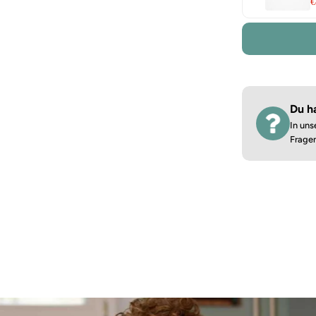
€
Du h
In uns
Frage