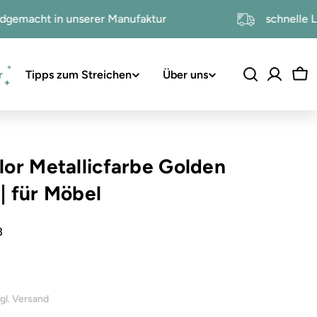
handgemacht in unserer Manufaktur
schn
r
Tipps zum Streichen
Über uns
Wa
lor Metallicfarbe Golden
r
|
für Möbel
3
zgl. Versand