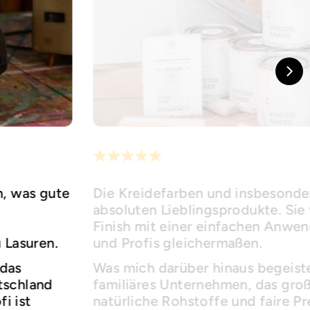
h, was gute
Die Kreidefarben und insbesonder
absoluten Lieblingsprodukte. Sie 
Finish mit einer einfachen Anwe
u Lasuren.
und Profis gleichermaßen.
 das
Was mich darüber hinaus begeister
utschland
familiäres Unternehmen, das groß
i ist
natürliche Rohstoffe und faire Pr