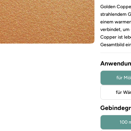
Golden Copper
strahlendem Go
einem warmen,
verbindet, um 
Copper ist le
Gesamtbild ein
Anwendung
für Mö
für Wä
Gebindegr
100 