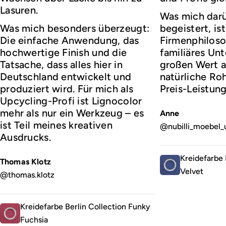
Lasuren.
Was mich darü
Was mich besonders überzeugt:
begeistert, ist
Die einfache Anwendung, das
Firmenphiloso
hochwertige Finish und die
familiäres Un
Tatsache, dass alles hier in
großen Wert a
Deutschland entwickelt und
natürliche Roh
produziert wird. Für mich als
Preis-Leistung
Upcycling-Profi ist Lignocolor
mehr als nur ein Werkzeug – es
Anne
ist Teil meines kreativen
@nubilli_moebel_
Ausdrucks.
Kreidefarbe 
Thomas Klotz
Velvet
@thomas.klotz
Kreidefarbe Berlin Collection Funky
Fuchsia