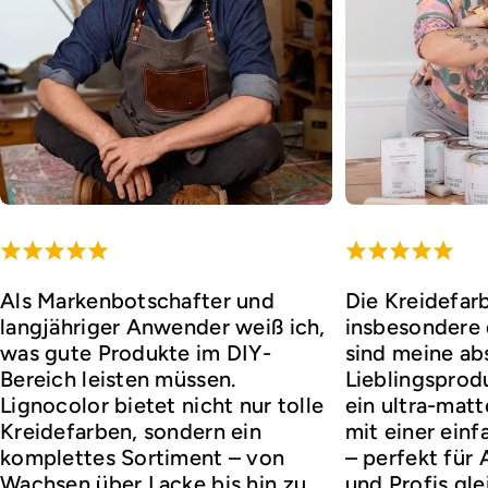
Als Markenbotschafter und
Die Kreidefar
langjähriger Anwender weiß ich,
insbesondere d
was gute Produkte im DIY-
sind meine ab
Bereich leisten müssen.
Lieblingsprod
Lignocolor bietet nicht nur tolle
ein ultra-matt
Kreidefarben, sondern ein
mit einer ei
komplettes Sortiment – von
– perfekt für
Wachsen über Lacke bis hin zu
und Profis gl