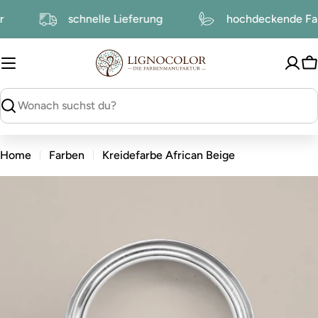
zum
ktur
schnelle Lieferung
hochdeckende 
Inhalt
W
suchen
Home
Farben
Kreidefarbe African Beige
zu
den
Produktinformationen