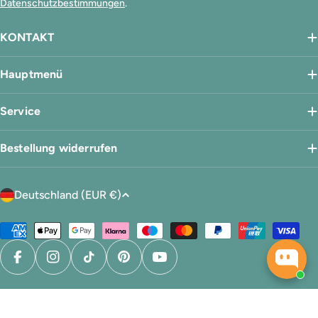
Datenschutzbestimmungen
.
KONTAKT
Hauptmenü
Service
Bestellung widerrufen
L
Deutschland (EUR €)
a
n
Zahlungsmethoden
d
/
Facebook
Instagram
TikTok
Pinterest
YouTube
R
e
Datenschutz
AGB
Impressum
Widerrufsrecht