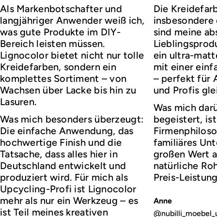
Als Markenbotschafter und
Die Kreidefar
langjähriger Anwender weiß ich,
insbesondere d
was gute Produkte im DIY-
sind meine ab
Bereich leisten müssen.
Lieblingsprod
Lignocolor bietet nicht nur tolle
ein ultra-matt
Kreidefarben, sondern ein
mit einer ei
komplettes Sortiment – von
– perfekt für
Wachsen über Lacke bis hin zu
und Profis gl
Lasuren.
Was mich darü
Was mich besonders überzeugt:
begeistert, ist
Die einfache Anwendung, das
Firmenphiloso
hochwertige Finish und die
familiäres Un
Tatsache, dass alles hier in
großen Wert a
Deutschland entwickelt und
natürliche Roh
produziert wird. Für mich als
Preis-Leistung
Upcycling-Profi ist Lignocolor
mehr als nur ein Werkzeug – es
Anne
ist Teil meines kreativen
@nubilli_moebel_