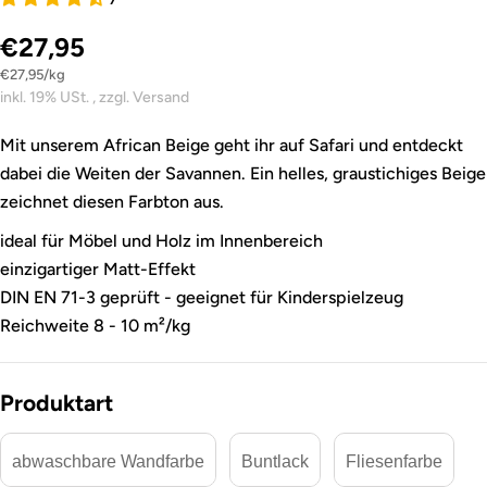
€27,95
Stückpreis
pro
€27,95
/
kg
inkl. 19% USt. , zzgl. Versand
Mit unserem African Beige geht ihr auf Safari und entdeckt
dabei die Weiten der Savannen. Ein helles, graustichiges Beige
zeichnet diesen Farbton aus.
ideal für Möbel und Holz im Innenbereich
einzigartiger Matt-Effekt
DIN EN 71-3 geprüft - geeignet für Kinderspielzeug
Reichweite 8 - 10 m²/kg
Produktart
abwaschbare Wandfarbe
Buntlack
Fliesenfarbe