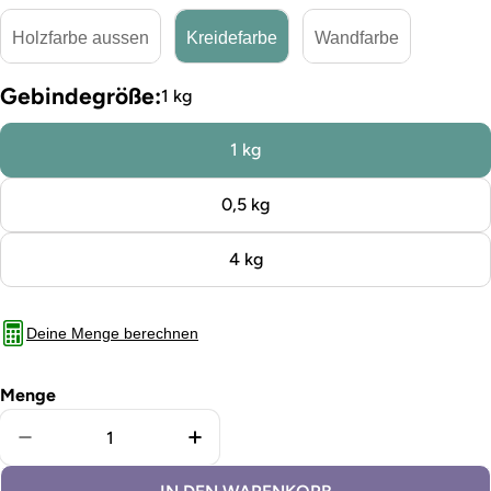
Holzfarbe aussen
Kreidefarbe
Wandfarbe
Gebindegröße:
1 kg
1 kg
0,5 kg
4 kg
Deine Menge berechnen
Menge
Menge für Kreidefarbe African Beige verringern
Menge für Kreidefarbe African B