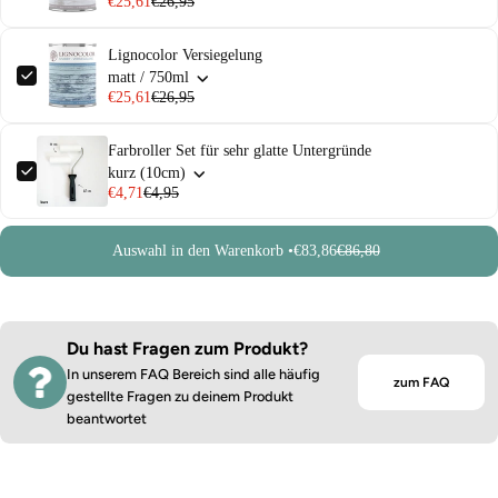
€25,61
€26,95
Lignocolor Versiegelung
matt / 750ml
€25,61
€26,95
Farbroller Set für sehr glatte Untergründe
kurz (10cm)
€4,71
€4,95
Auswahl in den Warenkorb •
€83,86
€86,80
Du hast Fragen zum Produkt?
In unserem FAQ Bereich sind alle häufig
zum FAQ
gestellte Fragen zu deinem Produkt
beantwortet