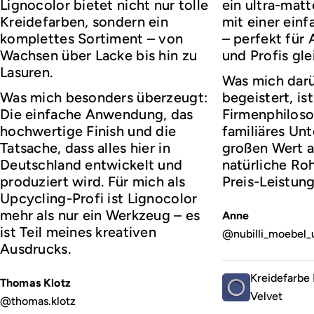
Lignocolor bietet nicht nur tolle
ein ultra-matt
Kreidefarben, sondern ein
mit einer ei
komplettes Sortiment – von
– perfekt für
Wachsen über Lacke bis hin zu
und Profis gl
Lasuren.
Was mich darü
Was mich besonders überzeugt:
begeistert, ist
Die einfache Anwendung, das
Firmenphiloso
hochwertige Finish und die
familiäres Un
Tatsache, dass alles hier in
großen Wert a
Deutschland entwickelt und
natürliche Roh
produziert wird. Für mich als
Preis-Leistung
Upcycling-Profi ist Lignocolor
mehr als nur ein Werkzeug – es
Anne
ist Teil meines kreativen
@nubilli_moebel_
Ausdrucks.
Kreidefarbe 
Thomas Klotz
Velvet
@thomas.klotz