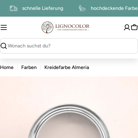
zum
r
schnelle Lieferung
hochdeckende Farb
Inhalt
W
suchen
Home
Farben
Kreidefarbe Almeria
zu
den
Produktinformationen