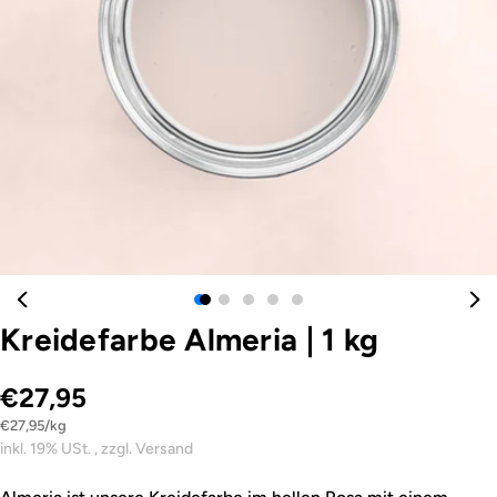
Öffnen Sie das Medium 0 im Modalformat
Kreidefarbe Almeria
|
1 kg
€27,95
Stückpreis
pro
€27,95
/
kg
inkl. 19% USt. , zzgl. Versand