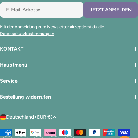
E-
JETZT ANMELDEN
Mail
Mit der Anmeldung zum Newsletter akzeptierst du die
Datenschutzbestimmungen
.
KONTAKT
Hauptmenü
Service
Bestellung widerrufen
L
Deutschland (EUR €)
a
n
Zahlungsmethoden