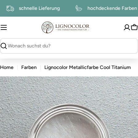
zum
schnelle Lieferung
hochdeckende Farbe
Inhalt
W
suchen
Home
Farben
Lignocolor Metallicfarbe Cool Titanium
zu
den
Produktinformationen