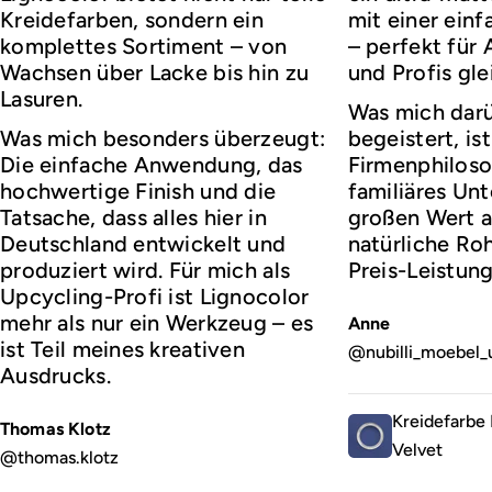
Kreidefarben, sondern ein
mit einer ei
komplettes Sortiment – von
– perfekt für
Wachsen über Lacke bis hin zu
und Profis gl
Lasuren.
Was mich darü
Was mich besonders überzeugt:
begeistert, ist
Die einfache Anwendung, das
Firmenphiloso
hochwertige Finish und die
familiäres Un
Tatsache, dass alles hier in
großen Wert a
Deutschland entwickelt und
natürliche Roh
produziert wird. Für mich als
Preis-Leistung
Upcycling-Profi ist Lignocolor
mehr als nur ein Werkzeug – es
Anne
ist Teil meines kreativen
@nubilli_moebel_
Ausdrucks.
Kreidefarbe 
Thomas Klotz
Velvet
@thomas.klotz