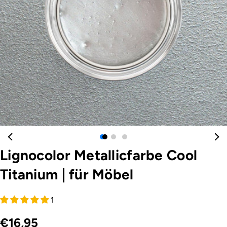
Öffnen Sie das Medium 0 im Modalformat
Lignocolor Metallicfarbe Cool
Titanium
|
für Möbel
1
€16,95