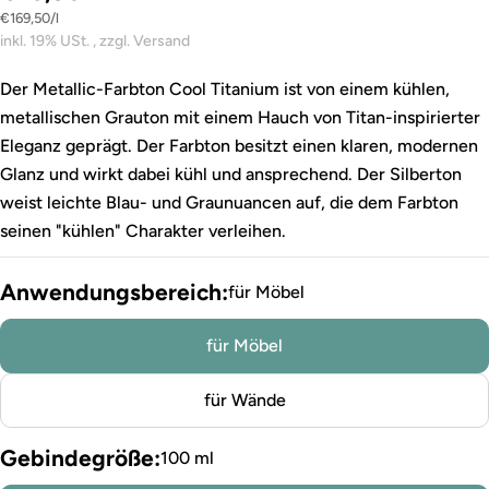
Stückpreis
pro
€169,50
/
l
inkl. 19% USt. , zzgl. Versand
Der Metallic-Farbton Cool Titanium ist von einem kühlen,
metallischen Grauton mit einem Hauch von Titan-inspirierter
Eleganz geprägt. Der Farbton besitzt einen klaren, modernen
Glanz und wirkt dabei kühl und ansprechend. Der Silberton
weist leichte Blau- und Graunuancen auf, die dem Farbton
seinen "kühlen" Charakter verleihen.
Anwendungsbereich:
für Möbel
für Möbel
für Wände
Gebindegröße:
100 ml