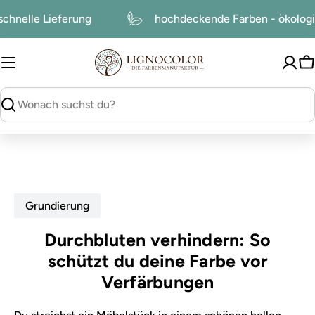
zum
schnelle Lieferung
hochdeckende Farben - ökolog
Inhalt
W
suchen
Grundierung
Durchbluten verhindern: So
schützt du deine Farbe vor
Verfärbungen