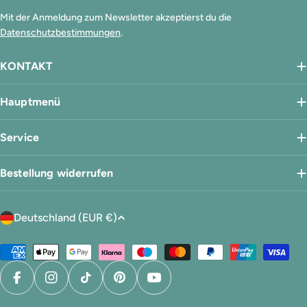
Mit der Anmeldung zum Newsletter akzeptierst du die
Datenschutzbestimmungen
.
KONTAKT
Hauptmenü
Service
Bestellung widerrufen
L
Deutschland (EUR €)
a
n
Zahlungsmethoden
d
/
Facebook
Instagram
TikTok
Pinterest
YouTube
R