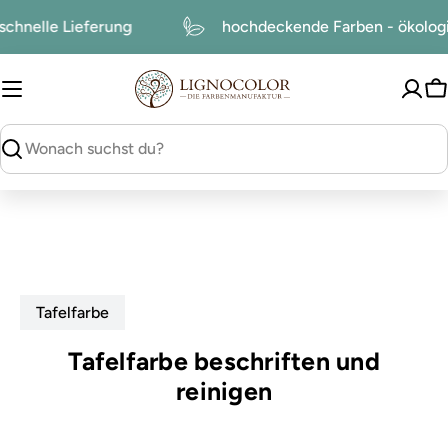
zum
schnelle Lieferung
hochdeckende Farben - ökolog
Inhalt
W
suchen
Tafelfarbe
Tafelfarbe beschriften und
reinigen