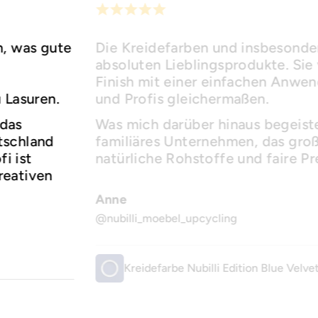
h, was gute
Die Kreidefarben und insbesonder
absoluten Lieblingsprodukte. Sie 
Finish mit einer einfachen Anwe
u Lasuren.
und Profis gleichermaßen.
 das
Was mich darüber hinaus begeister
utschland
familiäres Unternehmen, das groß
i ist
natürliche Rohstoffe und faire Pr
reativen
Anne
@nubilli_moebel_upcycling
Kreidefarbe Nubilli Edition Blue Velve