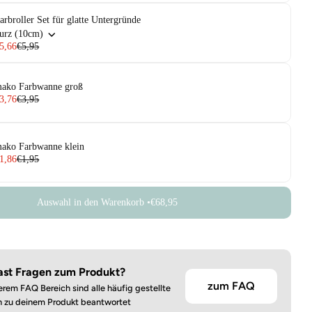
arbroller Set für glatte Untergründe
urz (10cm)
5,66
€5,95
ako Farbwanne groß
3,76
€3,95
ako Farbwanne klein
1,86
€1,95
Auswahl in den Warenkorb •
€68,95
ast Fragen zum Produkt?
zum FAQ
erem FAQ Bereich sind alle häufig gestellte
n zu deinem Produkt beantwortet