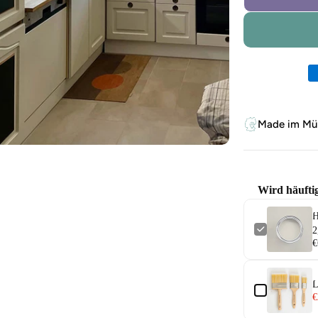
Zahlungsm
Made im Mün
Wird häufti
H
2
€
L
€