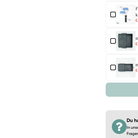
F
k
€
m
€
m
€
Du h
In uns
Frage