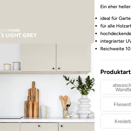
Ein eher helle
ideal für Gar
für alle Holza
hochdeckende 
integrierter 
Reichweite 10
Produktart
abwasch
Wandfa
Fliesen
Sie das Medium 3 im Modalformat
Kreidef