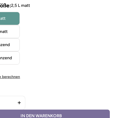
öße:
2,5 L matt
att
matt
nzend
änzend
e berechnen
 Holzfarbe außen Ida´s Light Grey verringern
Menge für Holzfarbe außen Ida´s Light Grey e
IN DEN WARENKORB