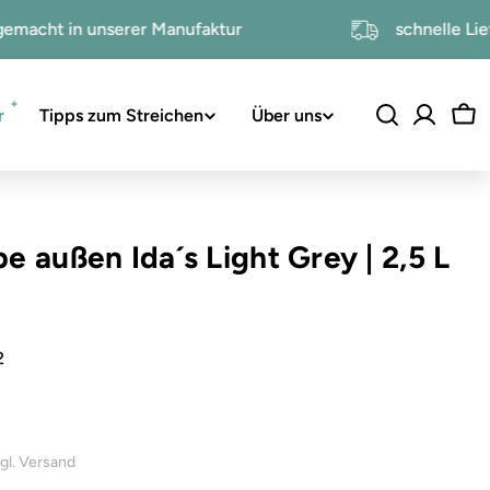
handgemacht in unserer Manufaktur
schnel
r
Tipps zum Streichen
Über uns
Wa
be außen Ida´s Light Grey
|
2,5 L
2
inkl. 19% USt. , zzgl. Versand