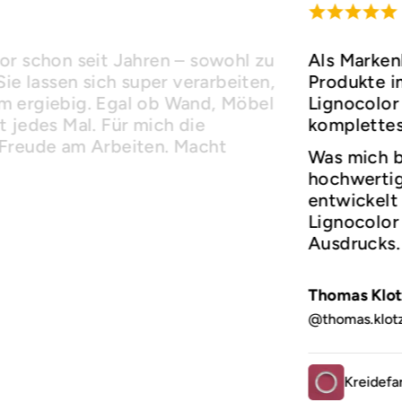
or schon seit Jahren – sowohl zu
Als Marken
Sie lassen sich super verarbeiten,
Produkte i
m ergiebig. Egal ob Wand, Möbel
Lignocolor 
 jedes Mal. Für mich die
komplettes
 Freude am Arbeiten. Macht
Was mich b
hochwertige
entwickelt 
Lignocolor 
Ausdrucks
Thomas Klot
@thomas.klot
Kreidefa