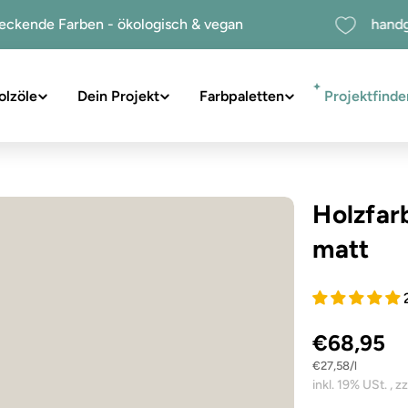
hochdeckende Farben - ökologisch & vegan
olzöle
Dein Projekt
Farbpaletten
Projektfinde
suchen
Holzfar
matt
€68,95
Stückpreis
pro
€27,58
/
l
Sie das Medium 1 im Modalformat