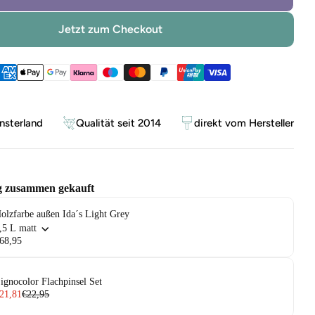
Jetzt zum Checkout
ethoden
sterland
Qualität seit 2014
direkt vom Hersteller
g zusammen gekauft
olzfarbe außen Ida´s Light Grey
,5 L matt
68,95
ignocolor Flachpinsel Set
21,81
€22,95