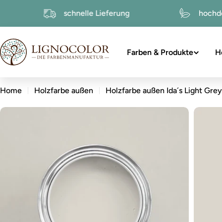
zum
ktur
schnelle Lieferung
Inhalt
Farben & Produkte
H
Home
Holzfarbe außen
Holzfarbe außen Ida´s Light Grey
zu
den
Produktinformationen
Öffnen Sie das Medium 0 im Modalformat
Öffnen 