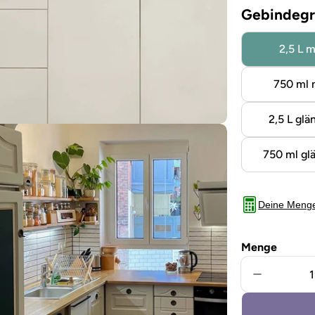
Gebindegr
2,5 L m
750 ml 
2,5 L glä
750 ml gl
Deine Meng
Menge
Menge für
Sie das Medium 5 im Modalformat