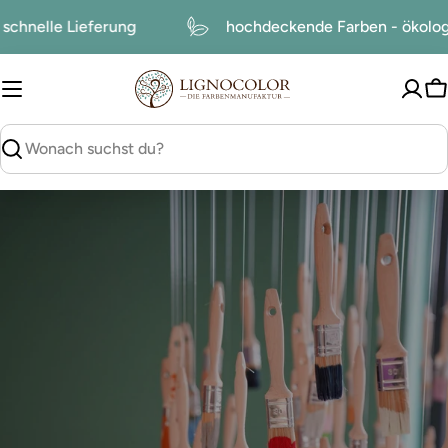
zum
schnelle Lieferung
hochdeckende Farben - ökolo
Inhalt
W
suchen