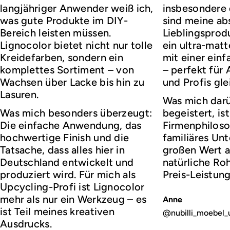
langjähriger Anwender weiß ich,
insbesondere d
was gute Produkte im DIY-
sind meine ab
Bereich leisten müssen.
Lieblingsprod
Lignocolor bietet nicht nur tolle
ein ultra-matt
Kreidefarben, sondern ein
mit einer ei
komplettes Sortiment – von
– perfekt für
Wachsen über Lacke bis hin zu
und Profis gl
Lasuren.
Was mich darü
Was mich besonders überzeugt:
begeistert, ist
Die einfache Anwendung, das
Firmenphiloso
hochwertige Finish und die
familiäres Un
Tatsache, dass alles hier in
großen Wert a
Deutschland entwickelt und
natürliche Roh
produziert wird. Für mich als
Preis-Leistung
Upcycling-Profi ist Lignocolor
mehr als nur ein Werkzeug – es
Anne
ist Teil meines kreativen
@nubilli_moebel_
Ausdrucks.