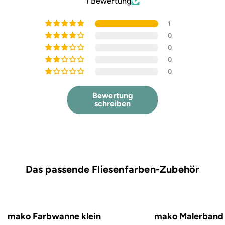
1 Bewertung
1
0
0
0
0
Bewertung
schreiben
Das passende Fliesenfarben-Zubehör
mako Farbwanne klein
mako Malerband