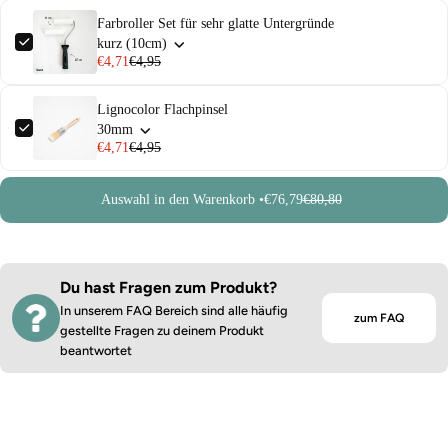
Farbroller Set für sehr glatte Untergründe
kurz (10cm)
€4,71
€4,95
Lignocolor Flachpinsel
30mm
€4,71
€4,95
Auswahl in den Warenkorb •
€76,79
€80,80
Du hast Fragen zum Produkt?
In unserem FAQ Bereich sind alle häufig
zum FAQ
gestellte Fragen zu deinem Produkt
beantwortet