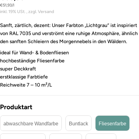
Stückpreis
pro
€51,93
/
l
inkl. 19% USt. , zzgl. Versand
Sanft, zärtlich, dezent: Unser Farbton „Lichtgrau“ ist inspiriert
von RAL 7035 und verströmt eine ruhige Atmosphäre, ähnlich
den sanften Schleiern des Morgennebels in den Wäldern.
ideal für Wand- & Bodenfliesen
hochbeständige Fliesenfarbe
super Deckkraft
erstklassige Farbtiefe
Reichweite 7 – 10 m²/L
Produktart
abwaschbare Wandfarbe
Buntlack
Fliesenfarbe