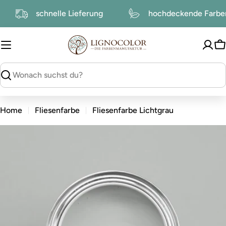
zum
schnelle Lieferung
hochdeckende Farb
Inhalt
W
suchen
Home
Fliesenfarbe
Fliesenfarbe Lichtgrau
zu
den
Produktinformationen