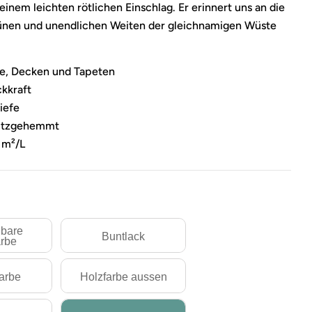
inem leichten rötlichen Einschlag. Er erinnert uns an die
ünen und unendlichen Weiten der gleichnamigen Wüste
de, Decken und Tapeten
ckkraft
tiefe
ritzgehemmt
 m²/L
bare
Buntlack
rbe
farbe
Holzfarbe aussen