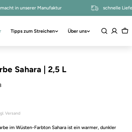
handgemacht in unserer Manufaktur
schnell
r
Tipps zum Streichen
Über uns
Wa
rbe Sahara
|
2,5 L
8
inkl. 19% USt. , zzgl. Versand
rbe im Wüsten-Farbton Sahara ist ein warmer, dunkler