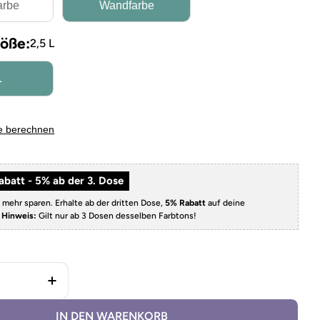
arbe
Wandfarbe
öße:
2,5 L
L
e berechnen
batt - 5% ab der 3. Dose
 mehr sparen. Erhalte ab der dritten Dose,
5% Rabatt
auf deine
.
Hinweis:
Gilt nur ab 3 Dosen desselben Farbtons!
 Wandfarbe Sahara verringern
Menge für Wandfarbe Sahara erhöhen
IN DEN WARENKORB