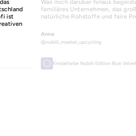
 das
Was mich darüber hinaus begeister
utschland
familiäres Unternehmen, das groß
i ist
natürliche Rohstoffe und faire Pr
reativen
Anne
@nubilli_moebel_upcycling
Kreidefarbe Nubilli Edition Blue Velve