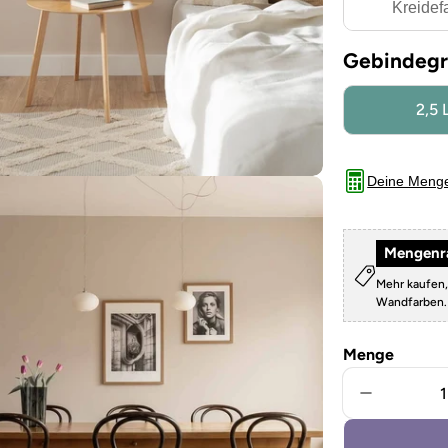
Kreidef
Gebindegr
2,5 
Deine Meng
Mengenra
Mehr kaufen,
Wandfarben
Menge
Menge für
Sie das Medium 5 im Modalformat