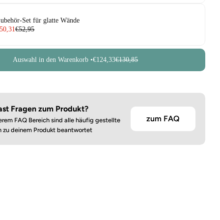
ubehör-Set für glatte Wände
50,31
€52,95
Auswahl in den Warenkorb •
€124,33
€130,85
ast Fragen zum Produkt?
zum FAQ
erem FAQ Bereich sind alle häufig gestellte
n zu deinem Produkt beantwortet