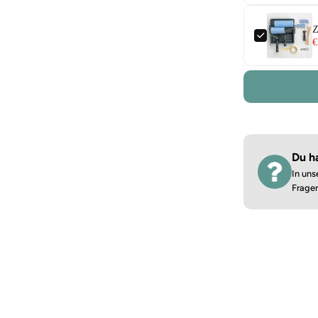
Z
€
Du h
In uns
Frage