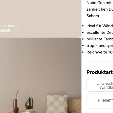
Nude-Ton mit e
zahlreichen D
Sahara.
ideal für Wän
exzellente De
brilliante Farb
tropf- und sp
Reichweite 10
Produktart
abwasch
Wandfa
Sie das Medium 3 im Modalformat
Fliesen