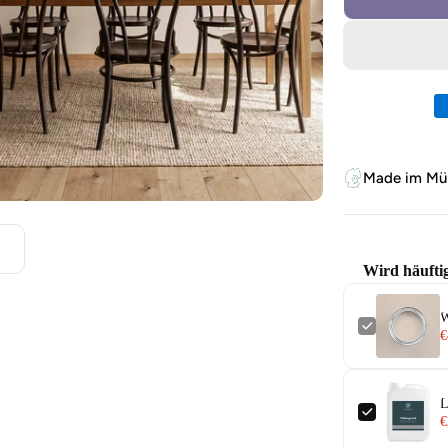
Zahlungsm
Made im Mün
Wird häufti
W
€
L
€