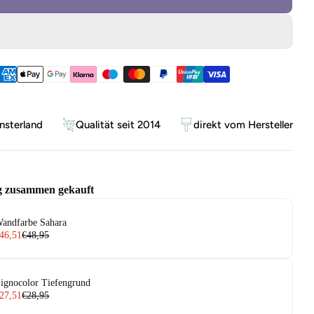
ethoden
sterland
Qualität seit 2014
direkt vom Hersteller
g zusammen gekauft
andfarbe Sahara
46,51
€48,95
ignocolor Tiefengrund
27,51
€28,95