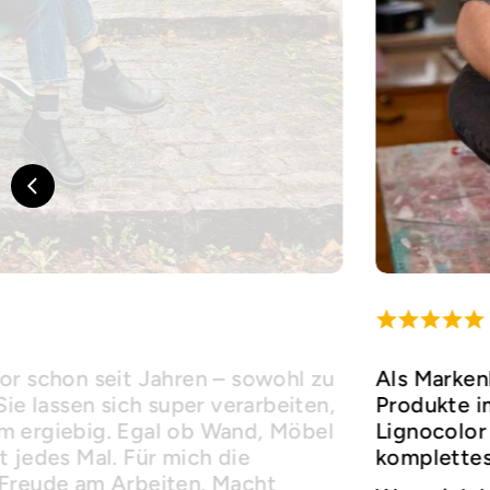
or schon seit Jahren – sowohl zu
Als Marken
Sie lassen sich super verarbeiten,
Produkte i
m ergiebig. Egal ob Wand, Möbel
Lignocolor 
 jedes Mal. Für mich die
komplettes
 Freude am Arbeiten. Macht