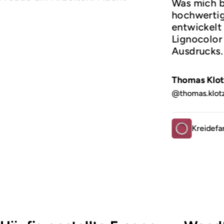
Was mich b
hochwertige
entwickelt 
Lignocolor 
Ausdrucks
Thomas Klot
@thomas.klot
Kreidefa