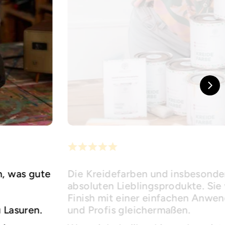
h, was gute
Die Kreidefarben und insbesonder
absoluten Lieblingsprodukte. Sie 
Finish mit einer einfachen Anwe
u Lasuren.
und Profis gleichermaßen.