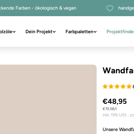
ochdeckende Farben - ökologisch & vegan
olzöle
Dein Projekt
Farbpaletten
Projektfinde
suchen
Wandfa
€48,95
Stückpreis
pro
€19,58
/
l
Sie das Medium 1 im Modalformat
Unsere Wandfa