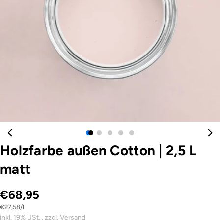
Öffnen Sie das Medium 0 im Modalformat
Holzfarbe außen Cotton
|
2,5 L
matt
€68,95
Stückpreis
pro
€27,58
/
l
inkl. 19% USt. , zzgl. Versand