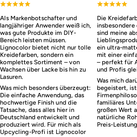
Als Markenbotschafter und
Die Kreidefar
langjähriger Anwender weiß ich,
insbesondere d
was gute Produkte im DIY-
sind meine ab
Bereich leisten müssen.
Lieblingsprod
Lignocolor bietet nicht nur tolle
ein ultra-matt
Kreidefarben, sondern ein
mit einer ei
komplettes Sortiment – von
– perfekt für
Wachsen über Lacke bis hin zu
und Profis gl
Lasuren.
Was mich darü
Was mich besonders überzeugt:
begeistert, ist
Die einfache Anwendung, das
Firmenphiloso
hochwertige Finish und die
familiäres Un
Tatsache, dass alles hier in
großen Wert a
Deutschland entwickelt und
natürliche Roh
produziert wird. Für mich als
Preis-Leistung
Upcycling-Profi ist Lignocolor