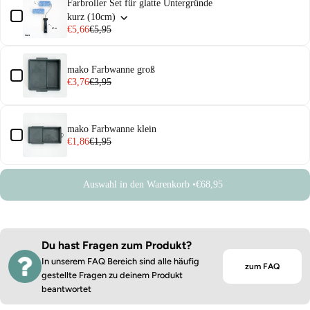
Farbroller Set für glatte Untergründe
kurz (10cm)
€5,66
€5,95
mako Farbwanne groß
€3,76
€3,95
mako Farbwanne klein
€1,86
€1,95
Auswahl in den Warenkorb •
€68,95
Du hast Fragen zum Produkt?
In unserem FAQ Bereich sind alle häufig
zum FAQ
gestellte Fragen zu deinem Produkt
beantwortet