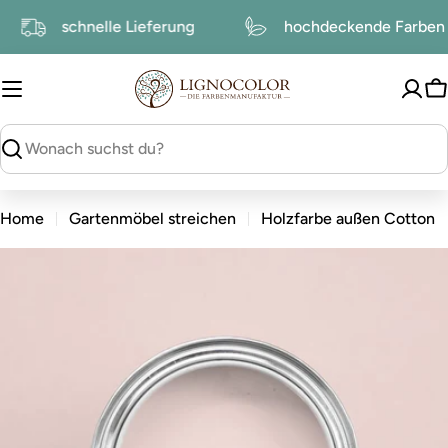
zum
schnelle Lieferung
hochdeckende Farbe
Inhalt
W
suchen
Home
Gartenmöbel streichen
Holzfarbe außen Cotton
zu
den
Produktinformationen