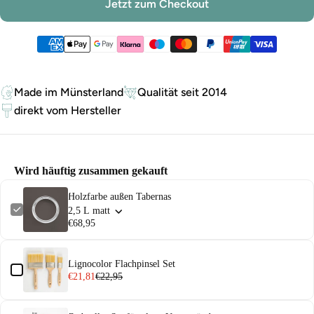
Jetzt zum Checkout
Zahlungsmethoden
Made im Münsterland
Qualität seit 2014
direkt vom Hersteller
Wird häuftig zusammen gekauft
Holzfarbe außen Tabernas
2,5 L matt
€68,95
Lignocolor Flachpinsel Set
€21,81
€22,95