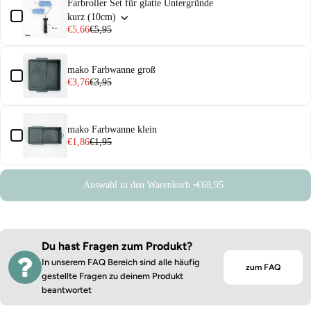
Farbroller Set für glatte Untergründe
kurz (10cm)
€5,66
€5,95
mako Farbwanne groß
€3,76
€3,95
mako Farbwanne klein
€1,86
€1,95
Auswahl in den Warenkorb •
€68,95
Du hast Fragen zum Produkt?
In unserem FAQ Bereich sind alle häufig
zum FAQ
gestellte Fragen zu deinem Produkt
beantwortet