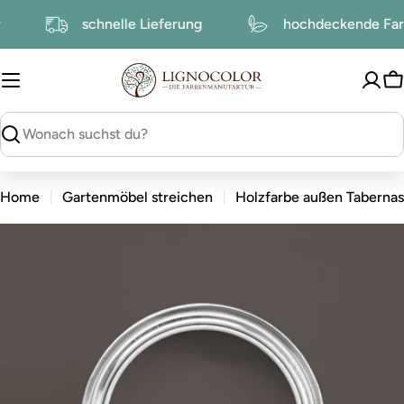
zum
tur
schnelle Lieferung
hochdeckende F
Inhalt
W
suchen
Home
Gartenmöbel streichen
Holzfarbe außen Tabernas
zu
den
Produktinformationen