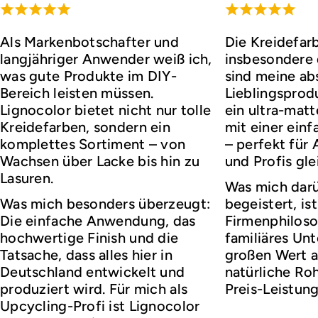
Als Markenbotschafter und
Die Kreidefar
langjähriger Anwender weiß ich,
insbesondere d
was gute Produkte im DIY-
sind meine ab
Bereich leisten müssen.
Lieblingsprod
Lignocolor bietet nicht nur tolle
ein ultra-matt
Kreidefarben, sondern ein
mit einer ei
komplettes Sortiment – von
– perfekt für
Wachsen über Lacke bis hin zu
und Profis gl
Lasuren.
Was mich darü
Was mich besonders überzeugt:
begeistert, ist
Die einfache Anwendung, das
Firmenphiloso
hochwertige Finish und die
familiäres Un
Tatsache, dass alles hier in
großen Wert a
Deutschland entwickelt und
natürliche Roh
produziert wird. Für mich als
Preis-Leistung
Upcycling-Profi ist Lignocolor