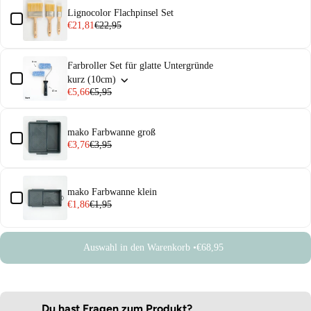
Lignocolor Flachpinsel Set
€21,81
€22,95
Farbroller Set für glatte Untergründe
kurz (10cm)
€5,66
€5,95
mako Farbwanne groß
€3,76
€3,95
mako Farbwanne klein
€1,86
€1,95
Auswahl in den Warenkorb •
€68,95
Du hast Fragen zum Produkt?