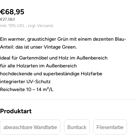
€68,95
Stückpreis
pro
€27,58
/
l
inkl. 19% USt. , zzgl. Versand
Ein warmer, graustichiger Grün mit einem dezenten Blau-
Anteil: das ist unser Vintage Green.
ideal für Gartenmöbel und Holz im Außenbereich
für alle Holzarten im Außenbereich
hochdeckende und superbeständige Holzfarbe
integrierter UV-Schutz
Reichweite 10 – 14 m²/L
Produktart
abwaschbare Wandfarbe
Buntlack
Fliesenfarbe