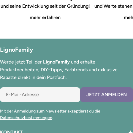
und seine Entwicklung seit der Gründung!
und Werte stehen b
mehr erfahren
meh
LignoFamily
Werde jetzt Teil der
LignoFamily
und erhalte
Produktneuheiten, DIY-Tipps, Farbtrends und exklusive
Rabatte direkt in dein Postfach.
E-
JETZT ANMELDEN
Mail
Mit der Anmeldung zum Newsletter akzeptierst du die
Datenschutzbestimmungen
.
KONTAKT