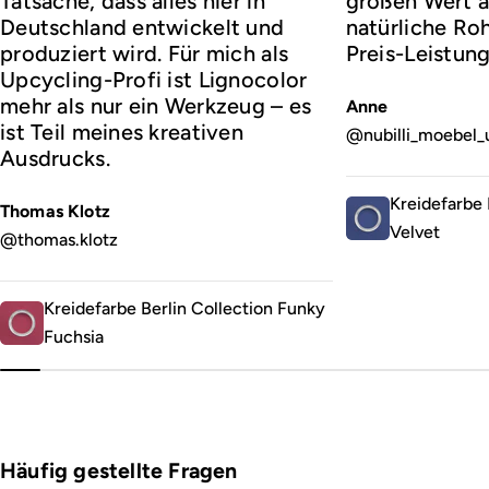
Tatsache, dass alles hier in
großen Wert a
Deutschland entwickelt und
natürliche Roh
produziert wird. Für mich als
Preis-Leistung
Upcycling-Profi ist Lignocolor
mehr als nur ein Werkzeug – es
Anne
ist Teil meines kreativen
@nubilli_moebel_
Ausdrucks.
Kreidefarbe 
Thomas Klotz
Velvet
@thomas.klotz
Kreidefarbe Berlin Collection Funky
Fuchsia
Häufig gestellte Fragen