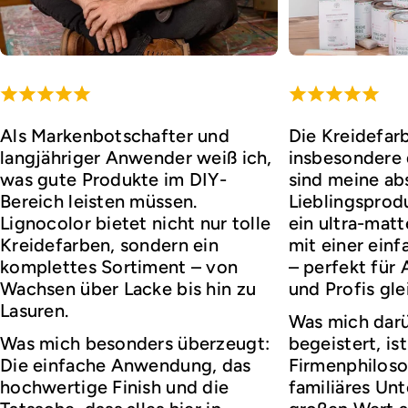
Als Markenbotschafter und
Die Kreidefar
langjähriger Anwender weiß ich,
insbesondere d
was gute Produkte im DIY-
sind meine ab
Bereich leisten müssen.
Lieblingsprod
Lignocolor bietet nicht nur tolle
ein ultra-matt
Kreidefarben, sondern ein
mit einer ei
komplettes Sortiment – von
– perfekt für
Wachsen über Lacke bis hin zu
und Profis gl
Lasuren.
Was mich darü
Was mich besonders überzeugt:
begeistert, ist
Die einfache Anwendung, das
Firmenphiloso
hochwertige Finish und die
familiäres Un