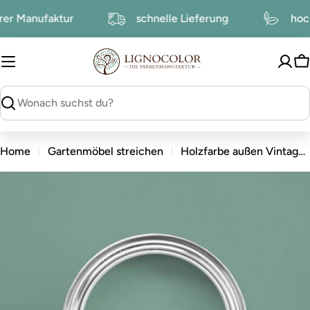
zum
serer Manufaktur
schnelle Lieferung
h
Inhalt
W
suchen
Home
Gartenmöbel streichen
Holzfarbe außen Vintage Green
zu
den
Produktinformationen