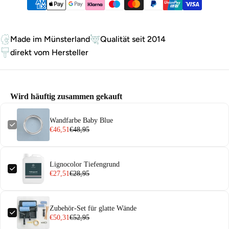
Zahlungsmethoden
Made im Münsterland
Qualität seit 2014
direkt vom Hersteller
Wird häuftig zusammen gekauft
Wandfarbe Baby Blue
€46,51
€48,95
Lignocolor Tiefengrund
€27,51
€28,95
Zubehör-Set für glatte Wände
€50,31
€52,95