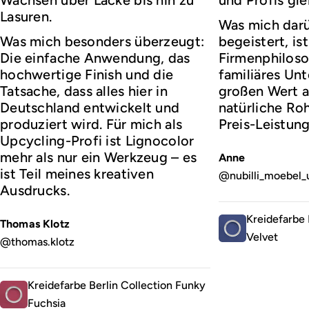
Lasuren.
Was mich darü
Was mich besonders überzeugt:
begeistert, ist
Die einfache Anwendung, das
Firmenphiloso
hochwertige Finish und die
familiäres Un
Tatsache, dass alles hier in
großen Wert a
Deutschland entwickelt und
natürliche Roh
produziert wird. Für mich als
Preis-Leistung
Upcycling-Profi ist Lignocolor
mehr als nur ein Werkzeug – es
Anne
ist Teil meines kreativen
@nubilli_moebel_
Ausdrucks.
Kreidefarbe 
Thomas Klotz
Velvet
@thomas.klotz
Kreidefarbe Berlin Collection Funky
Fuchsia