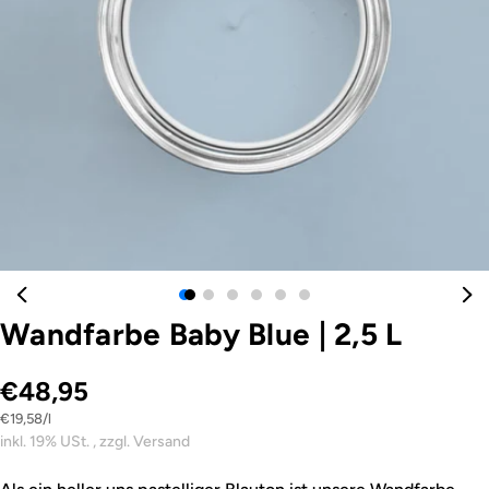
Öffnen Sie das Medium 0 im Modalformat
Wandfarbe Baby Blue
|
2,5 L
€48,95
Stückpreis
pro
€19,58
/
l
inkl. 19% USt. , zzgl. Versand