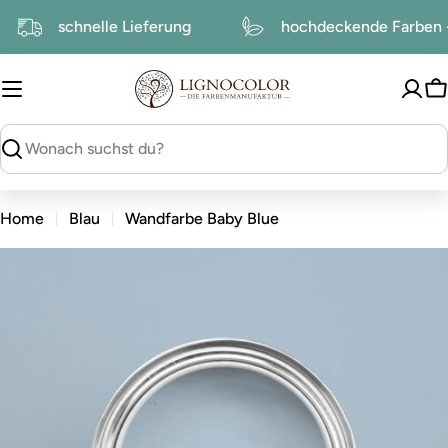
zum
schnelle Lieferung
hochdeckende Farbe
Inhalt
W
suchen
Home
Blau
Wandfarbe Baby Blue
zu
den
Produktinformationen