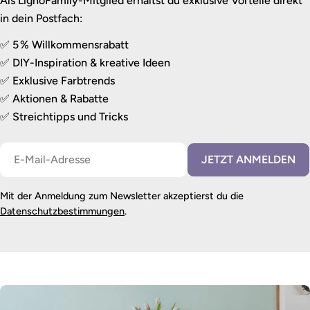
Als LignoFamily-Mitglied erhältst du exklusive Vorteile direkt
in dein Postfach:
✅ 5 % Willkommensrabatt
✅ DIY-Inspiration & kreative Ideen
✅ Exklusive Farbtrends
✅ Aktionen & Rabatte
✅ Streichtipps und Tricks
E-
JETZT ANMELDEN
Mail
Mit der Anmeldung zum Newsletter akzeptierst du die
Datenschutzbestimmungen
.