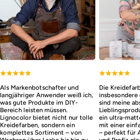
Als Markenbotschafter und
Die Kreidefar
langjähriger Anwender weiß ich,
insbesondere d
was gute Produkte im DIY-
sind meine ab
Bereich leisten müssen.
Lieblingsprod
Lignocolor bietet nicht nur tolle
ein ultra-matt
Kreidefarben, sondern ein
mit einer ei
komplettes Sortiment – von
– perfekt für
Wachsen über Lacke bis hin zu
und Profis gl