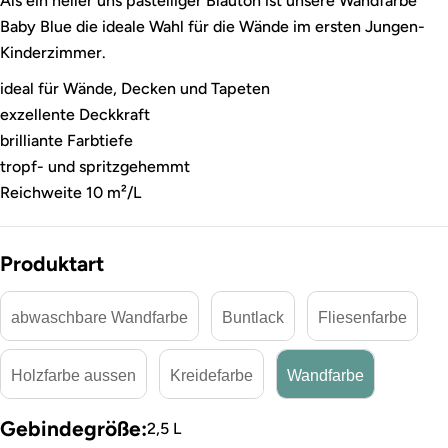
Als ein heller uns pastelliger Blauton ist unsere Wandfarbe
Baby Blue die ideale Wahl für die Wände im ersten Jungen-
Kinderzimmer.
ideal für Wände, Decken und Tapeten
exzellente Deckkraft
brilliante Farbtiefe
tropf- und spritzgehemmt
Reichweite 10 m²/L
Produktart
abwaschbare Wandfarbe
Buntlack
Fliesenfarbe
Holzfarbe aussen
Kreidefarbe
Wandfarbe
Gebindegröße:
2,5 L