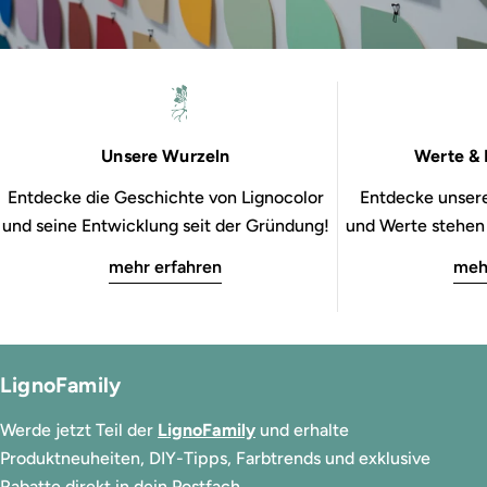
Unsere Wurzeln
Werte & 
Entdecke die Geschichte von Lignocolor
Entdecke unsere
und seine Entwicklung seit der Gründung!
und Werte stehen b
mehr erfahren
meh
LignoFamily
Werde jetzt Teil der
LignoFamily
und erhalte
Produktneuheiten, DIY-Tipps, Farbtrends und exklusive
Rabatte direkt in dein Postfach.