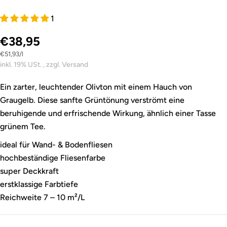
1
€38,95
Stückpreis
pro
€51,93
/
l
inkl. 19% USt. , zzgl. Versand
Ein zarter, leuchtender Olivton mit einem Hauch von
Graugelb. Diese sanfte Grüntönung verströmt eine
beruhigende und erfrischende Wirkung, ähnlich einer Tasse
grünem Tee.
ideal für Wand- & Bodenfliesen
hochbeständige Fliesenfarbe
super Deckkraft
erstklassige Farbtiefe
Reichweite 7 – 10 m²/L