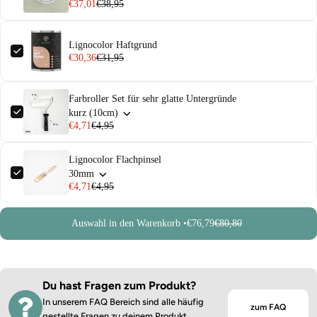
€37,01
€38,95
Lignocolor Haftgrund
€30,36
€31,95
Farbroller Set für sehr glatte Untergründe
kurz (10cm)
€4,71
€4,95
Lignocolor Flachpinsel
30mm
€4,71
€4,95
Auswahl in den Warenkorb •
€76,79
€80,80
Du hast Fragen zum Produkt?
In unserem FAQ Bereich sind alle häufig
zum FAQ
gestellte Fragen zu deinem Produkt