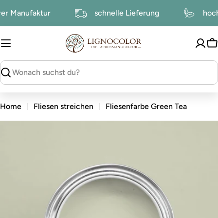
zum
serer Manufaktur
schnelle Lieferung
h
Inhalt
W
suchen
Home
Fliesen streichen
Fliesenfarbe Green Tea
zu
den
Produktinformationen