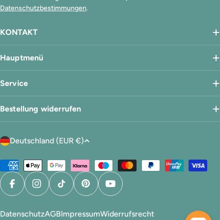
Datenschutzbestimmungen
.
KONTAKT
Hauptmenü
Service
Bestellung widerrufen
L
Deutschland (EUR €)
a
n
Zahlungsmethoden
d
/
Facebook
Instagram
TikTok
Pinterest
YouTube
R
e
Datenschutz
AGB
Impressum
Widerrufsrecht