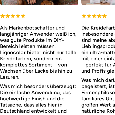
Als Markenbotschafter und
Die Kreidefar
langjähriger Anwender weiß ich,
insbesondere d
was gute Produkte im DIY-
sind meine ab
Bereich leisten müssen.
Lieblingsprod
Lignocolor bietet nicht nur tolle
ein ultra-matt
Kreidefarben, sondern ein
mit einer ei
komplettes Sortiment – von
– perfekt für
Wachsen über Lacke bis hin zu
und Profis gl
Lasuren.
Was mich darü
Was mich besonders überzeugt:
begeistert, ist
Die einfache Anwendung, das
Firmenphiloso
hochwertige Finish und die
familiäres Un
Tatsache, dass alles hier in
großen Wert a
Deutschland entwickelt und
natürliche Roh