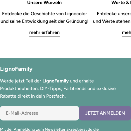
Unsere Wurzeln
Werte & 
Entdecke die Geschichte von Lignocolor
Entdecke unsere
und seine Entwicklung seit der Gründung!
und Werte stehen b
mehr erfahren
meh
LignoFamily
Werde jetzt Teil der
LignoFamily
und erhalte
Produktneuheiten, DIY-Tipps, Farbtrends und exklusive
Rabatte direkt in dein Postfach.
E-
JETZT ANMELDEN
Mail
Mit der Anmeldung zum Newsletter akzeptierst du die