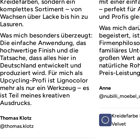
Kreidefarben, sondern ein
mit einer ei
komplettes Sortiment – von
– perfekt für
Wachsen über Lacke bis hin zu
und Profis gl
Lasuren.
Was mich darü
Was mich besonders überzeugt:
begeistert, ist
Die einfache Anwendung, das
Firmenphiloso
hochwertige Finish und die
familiäres Un
Tatsache, dass alles hier in
großen Wert a
Deutschland entwickelt und
natürliche Roh
produziert wird. Für mich als
Preis-Leistung
Upcycling-Profi ist Lignocolor
mehr als nur ein Werkzeug – es
Anne
ist Teil meines kreativen
@nubilli_moebel_
Ausdrucks.
Kreidefarbe 
Thomas Klotz
Velvet
@thomas.klotz