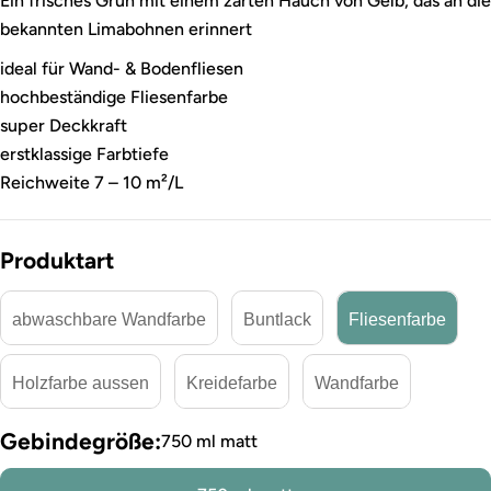
Ein frisches Grün mit einem zarten Hauch von Gelb, das an die
bekannten Limabohnen erinnert
ideal für Wand- & Bodenfliesen
hochbeständige Fliesenfarbe
super Deckkraft
erstklassige Farbtiefe
Reichweite 7 – 10 m²/L
Produktart
abwaschbare Wandfarbe
Buntlack
Fliesenfarbe
Holzfarbe aussen
Kreidefarbe
Wandfarbe
Gebindegröße:
750 ml matt