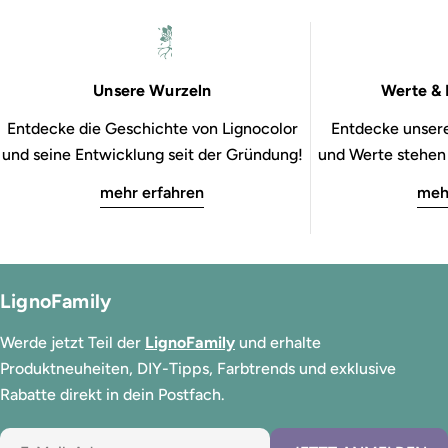
Unsere Wurzeln
Werte & 
Entdecke die Geschichte von Lignocolor
Entdecke unsere
und seine Entwicklung seit der Gründung!
und Werte stehen b
mehr erfahren
meh
LignoFamily
Werde jetzt Teil der
LignoFamily
und erhalte
Produktneuheiten, DIY-Tipps, Farbtrends und exklusive
Rabatte direkt in dein Postfach.
E-