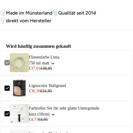
Made im Münsterland
Qualität seit 2014
direkt vom Hersteller
Wird häuftig zusammen gekauft
Fliesenfarbe Lima
750 ml matt
€37,01
€38,95
Lignocolor Haftgrund
€30,36
€31,95
Farbroller Set für sehr glatte Untergründe
kurz (10cm)
€4,71
€4,95