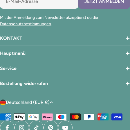
JETZT ANMELDEN
Mail
Mit der Anmeldung zum Newsletter akzeptierst du die
Datenschutzbestimmungen
.
KONTAKT
Hauptmenü
Service
Bestellung widerrufen
L
Deutschland (EUR €)
a
n
Zahlungsmethoden
d