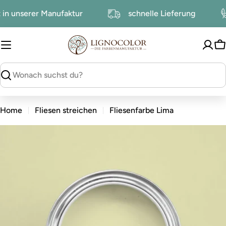
zum
ht in unserer Manufaktur
schnelle Lieferung
Inhalt
W
suchen
Home
Fliesen streichen
Fliesenfarbe Lima
zu
den
Produktinformationen