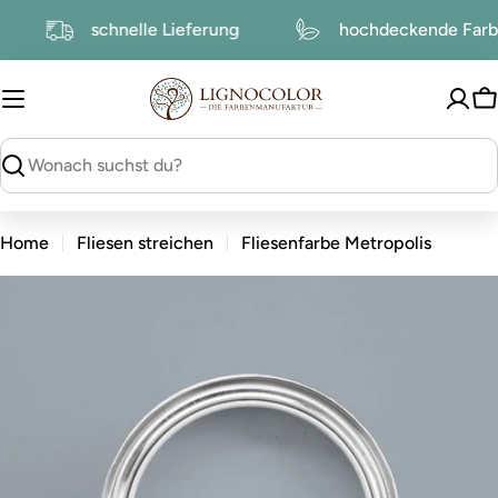
zum
ur
schnelle Lieferung
hochdeckende Fa
Inhalt
W
suchen
Home
Fliesen streichen
Fliesenfarbe Metropolis
zu
den
Produktinformationen