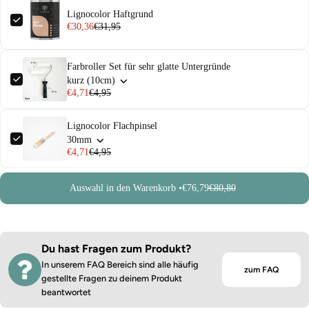
Lignocolor Haftgrund
€30,36
€31,95
Farbroller Set für sehr glatte Untergründe
kurz (10cm)
€4,71
€4,95
Lignocolor Flachpinsel
30mm
€4,71
€4,95
Auswahl in den Warenkorb •
€76,79
€80,80
Du hast Fragen zum Produkt?
In unserem FAQ Bereich sind alle häufig
zum FAQ
gestellte Fragen zu deinem Produkt
beantwortet