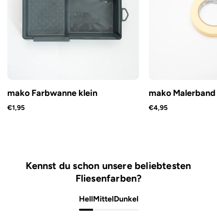
mako Farbwanne klein
mako Malerband
€1,95
€4,95
Kennst du schon unsere beliebtesten
Fliesenfarben?
Hell
Mittel
Dunkel