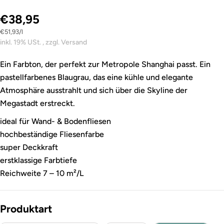
€38,95
Stückpreis
pro
€51,93
/
l
inkl. 19% USt. , zzgl. Versand
Ein Farbton, der perfekt zur Metropole Shanghai passt. Ein
pastellfarbenes Blaugrau, das eine kühle und elegante
Atmosphäre ausstrahlt und sich über die Skyline der
Megastadt erstreckt.
ideal für Wand- & Bodenfliesen
hochbeständige Fliesenfarbe
super Deckkraft
erstklassige Farbtiefe
Reichweite 7 – 10 m²/L
Produktart