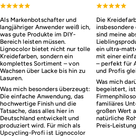
Als Markenbotschafter und
Die Kreidefar
langjähriger Anwender weiß ich,
insbesondere d
was gute Produkte im DIY-
sind meine ab
Bereich leisten müssen.
Lieblingsprod
Lignocolor bietet nicht nur tolle
ein ultra-matt
Kreidefarben, sondern ein
mit einer ei
komplettes Sortiment – von
– perfekt für
Wachsen über Lacke bis hin zu
und Profis gl
Lasuren.
Was mich darü
Was mich besonders überzeugt:
begeistert, ist
Die einfache Anwendung, das
Firmenphiloso
hochwertige Finish und die
familiäres Un
Tatsache, dass alles hier in
großen Wert a
Deutschland entwickelt und
natürliche Roh
produziert wird. Für mich als
Preis-Leistung
Upcycling-Profi ist Lignocolor