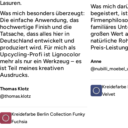
Lasuren.
Was mich darü
Was mich besonders überzeugt:
begeistert, ist
Die einfache Anwendung, das
Firmenphiloso
hochwertige Finish und die
familiäres Un
Tatsache, dass alles hier in
großen Wert a
Deutschland entwickelt und
natürliche Roh
produziert wird. Für mich als
Preis-Leistung
Upcycling-Profi ist Lignocolor
mehr als nur ein Werkzeug – es
Anne
ist Teil meines kreativen
@nubilli_moebel_
Ausdrucks.
Kreidefarbe 
Thomas Klotz
Velvet
@thomas.klotz
Kreidefarbe Berlin Collection Funky
Fuchsia