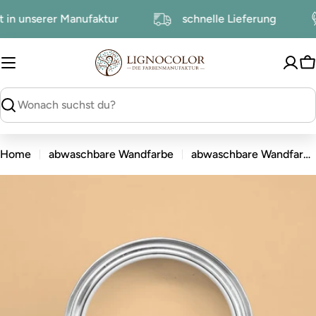
zum
ht in unserer Manufaktur
schnelle Lieferung
Inhalt
W
suchen
Home
abwaschbare Wandfarbe
abwaschbare Wandfarbe Peach
zu
den
Produktinformationen