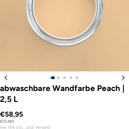
Öffnen Sie das Medium 0 im Modalformat
abwaschbare Wandfarbe Peach
|
2,5 L
€58,95
Stückpreis
pro
€23,58
/
l
inkl. 19% USt. , zzgl. Versand