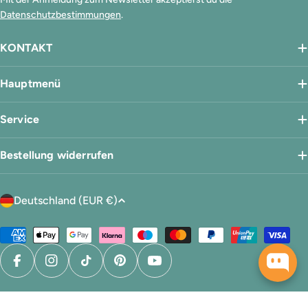
Datenschutzbestimmungen
.
KONTAKT
Hauptmenü
Service
Bestellung widerrufen
L
Deutschland (EUR €)
a
n
Zahlungsmethoden
d
/
Facebook
Instagram
TikTok
Pinterest
YouTube
R
e
Datenschutz
AGB
Impressum
Widerrufsrecht