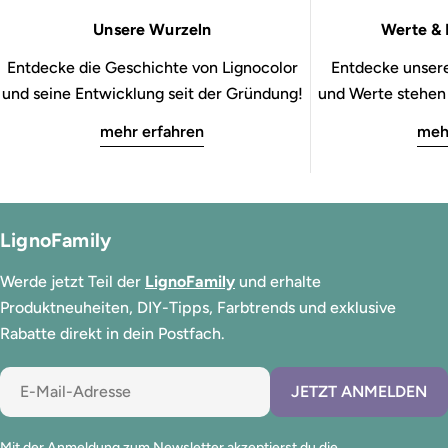
Unsere Wurzeln
Werte & 
Entdecke die Geschichte von Lignocolor
Entdecke unsere
und seine Entwicklung seit der Gründung!
und Werte stehen b
mehr erfahren
meh
LignoFamily
Werde jetzt Teil der
LignoFamily
und erhalte
Produktneuheiten, DIY-Tipps, Farbtrends und exklusive
Rabatte direkt in dein Postfach.
E-
JETZT ANMELDEN
Mail
Mit der Anmeldung zum Newsletter akzeptierst du die