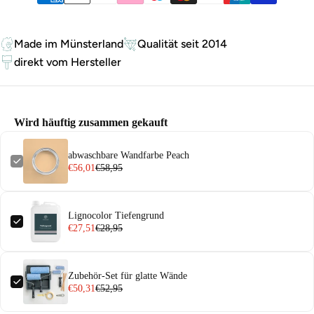
Made im Münsterland
Qualität seit 2014
direkt vom Hersteller
Wird häuftig zusammen gekauft
abwaschbare Wandfarbe Peach
€56,01
€58,95
Lignocolor Tiefengrund
€27,51
€28,95
Zubehör-Set für glatte Wände
€50,31
€52,95