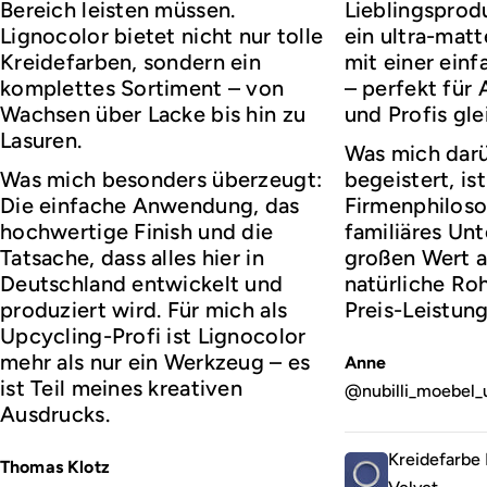
Bereich leisten müssen.
Lieblingsprod
Lignocolor bietet nicht nur tolle
ein ultra-matt
Kreidefarben, sondern ein
mit einer ei
komplettes Sortiment – von
– perfekt für
Wachsen über Lacke bis hin zu
und Profis gl
Lasuren.
Was mich darü
Was mich besonders überzeugt:
begeistert, ist
Die einfache Anwendung, das
Firmenphiloso
hochwertige Finish und die
familiäres Un
Tatsache, dass alles hier in
großen Wert a
Deutschland entwickelt und
natürliche Roh
produziert wird. Für mich als
Preis-Leistung
Upcycling-Profi ist Lignocolor
mehr als nur ein Werkzeug – es
Anne
ist Teil meines kreativen
@nubilli_moebel_
Ausdrucks.
Kreidefarbe 
Thomas Klotz