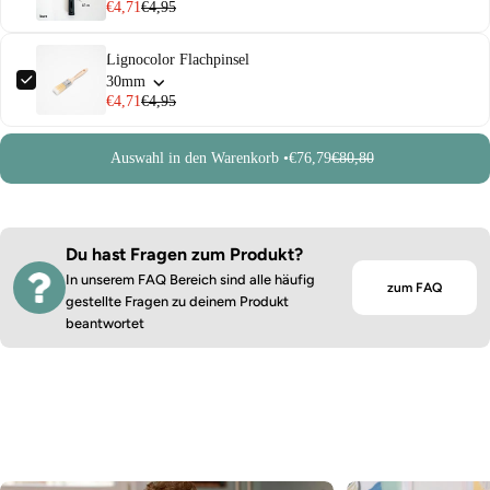
€4,71
€4,95
Lignocolor Flachpinsel
30mm
€4,71
€4,95
Auswahl in den Warenkorb •
€76,79
€80,80
Du hast Fragen zum Produkt?
In unserem FAQ Bereich sind alle häufig
zum FAQ
gestellte Fragen zu deinem Produkt
beantwortet