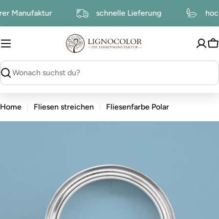
zum
serer Manufaktur
schnelle Lieferung
h
Inhalt
W
suchen
Home
Fliesen streichen
Fliesenfarbe Polar
zu
den
Produktinformationen