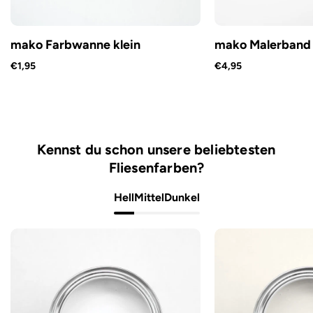
mako Farbwanne klein
mako Malerband
€1,95
€4,95
Kennst du schon unsere beliebtesten
Fliesenfarben?
Hell
Mittel
Dunkel