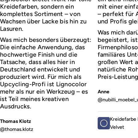
Kreidefarben, sondern ein
mit einer ei
komplettes Sortiment – von
– perfekt für
Wachsen über Lacke bis hin zu
und Profis gl
Lasuren.
Was mich darü
Was mich besonders überzeugt:
begeistert, ist
Die einfache Anwendung, das
Firmenphiloso
hochwertige Finish und die
familiäres Un
Tatsache, dass alles hier in
großen Wert a
Deutschland entwickelt und
natürliche Roh
produziert wird. Für mich als
Preis-Leistung
Upcycling-Profi ist Lignocolor
mehr als nur ein Werkzeug – es
Anne
ist Teil meines kreativen
@nubilli_moebel_
Ausdrucks.
Kreidefarbe 
Thomas Klotz
Velvet
@thomas.klotz