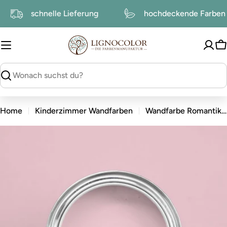
zum
schnelle Lieferung
hochdeckende Farbe
Inhalt
W
suchen
Home
Kinderzimmer Wandfarben
Wandfarbe Romantik Rosa
zu
den
Produktinformationen