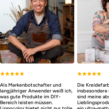
Als Markenbotschafter und
Die Kreidefar
langjähriger Anwender weiß ich,
insbesondere d
was gute Produkte im DIY-
sind meine ab
Bereich leisten müssen.
Lieblingsprod
Lignocolor bietet nicht nur tolle
ein ultra-matt