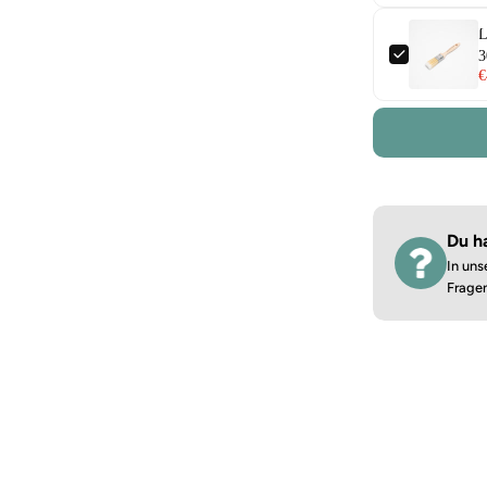
L
€
Du h
In uns
Frage