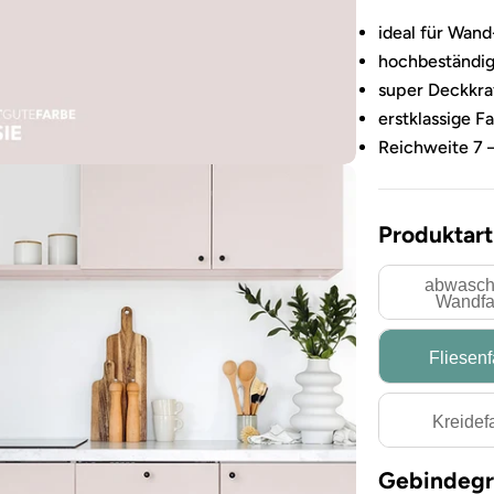
ideal für Wand
hochbeständig
super Deckkra
erstklassige F
Reichweite 7 
Produktart
abwasch
Wandfa
Fliesen
Kreidef
Sie das Medium 3 im Modalformat
Gebindegr