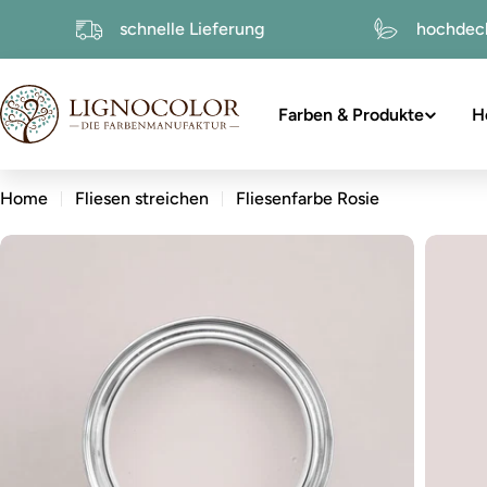
zum
ur
schnelle Lieferung
ho
Inhalt
Farben & Produkte
H
Home
Fliesen streichen
Fliesenfarbe Rosie
zu
den
Produktinformationen
Öffnen Sie das Medium 0 im Modalformat
Öffnen 