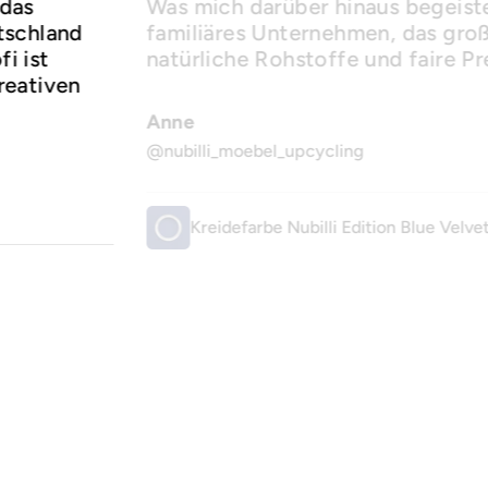
 das
Was mich darüber hinaus begeister
utschland
familiäres Unternehmen, das groß
i ist
natürliche Rohstoffe und faire Pr
reativen
Anne
@nubilli_moebel_upcycling
Kreidefarbe Nubilli Edition Blue Velve