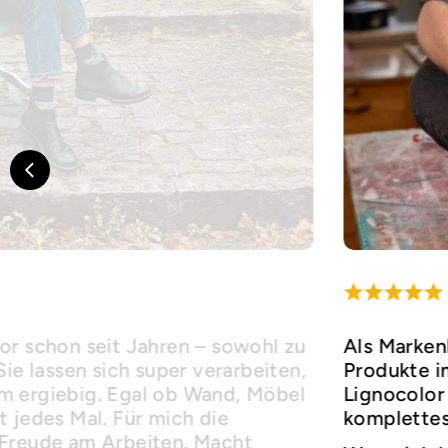
or schon seit Jahren – sowohl zu
Als Marken
Sie lassen sich super verarbeiten,
Produkte i
m ergiebig. Egal ob Wand, Möbel
Lignocolor 
 jedes Mal. Für mich die
komplettes
 Freude am Arbeiten. Macht