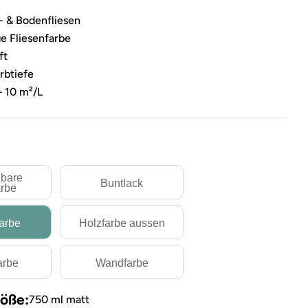
- & Bodenfliesen
e Fliesenfarbe
ft
arbtiefe
– 10 m²/L
bare
Buntlack
rbe
farbe
Holzfarbe aussen
arbe
Wandfarbe
öße:
750 ml matt