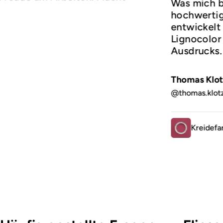
Was mich b
hochwertige
entwickelt 
Lignocolor 
Ausdrucks
Thomas Klot
@thomas.klot
Kreidefa