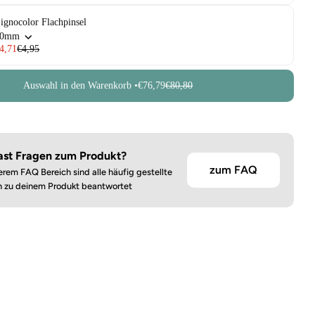
ignocolor Flachpinsel
30mm
4,71
€4,95
Auswahl in den Warenkorb •
€76,79
€80,80
ast Fragen zum Produkt?
zum FAQ
erem FAQ Bereich sind alle häufig gestellte
n zu deinem Produkt beantwortet