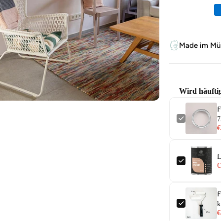
Zahlungsm
Made im Mün
Wird häufti
F
7
€
L
€
F
k
€