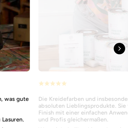
h, was gute
Die Kreidefarben und insbesonder
absoluten Lieblingsprodukte. Sie 
Finish mit einer einfachen Anwe
u Lasuren.
und Profis gleichermaßen.