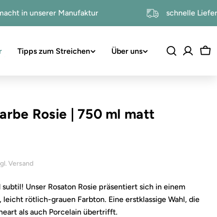
ndgemacht in unserer Manufaktur
schnelle
r
Tipps zum Streichen
Über uns
Wa
farbe Rosie
|
750 ml matt
inkl. 19% USt. , zzgl. Versand
d subtil! Unser Rosaton Rosie präsentiert sich in einem
, leicht rötlich-grauen Farbton. Eine erstklassige Wahl, die
art als auch Porcelain übertrifft.