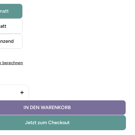
matt
att
änzend
e berechnen
 Fliesenfarbe Rosie verringern
Menge für Fliesenfarbe Rosie erhöhen
IN DEN WARENKORB
Jetzt zum Checkout