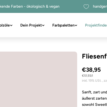
chdeckende Farben - ökologisch & vegan
ha
olzöle
Dein Projekt
Farbpaletten
Projektfinde
suchen
Fliesen
€38,95
Stückpreis
pro
€51,93
/
l
Sanft, zart un
äußerst zarten
Sie das Medium 1 im Modalformat
sowohl Sweethe