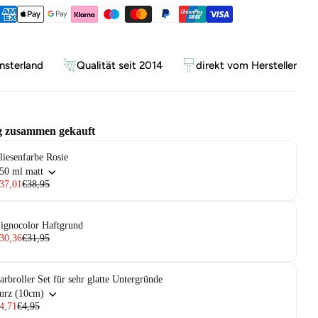
ethoden
sterland
Qualität seit 2014
direkt vom Hersteller
g zusammen gekauft
liesenfarbe Rosie
50 ml matt
37,01
€38,95
ignocolor Haftgrund
30,36
€31,95
arbroller Set für sehr glatte Untergründe
urz (10cm)
4,71
€4,95