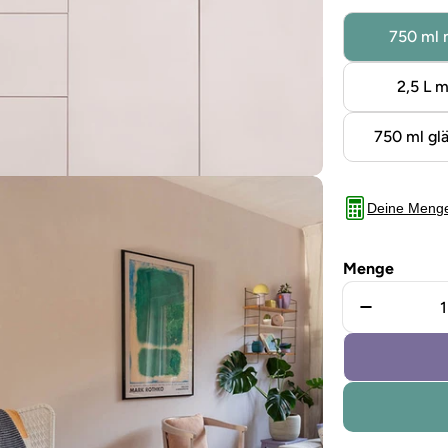
750 ml 
2,5 L m
750 ml gl
Deine Meng
Menge
Menge für
Sie das Medium 5 im Modalformat