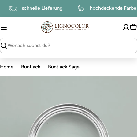
zum
schnelle Lieferung
hochdeckende Farb
Inhalt
W
suchen
Home
Buntlack
Buntlack Sage
zu
den
Produktinformationen