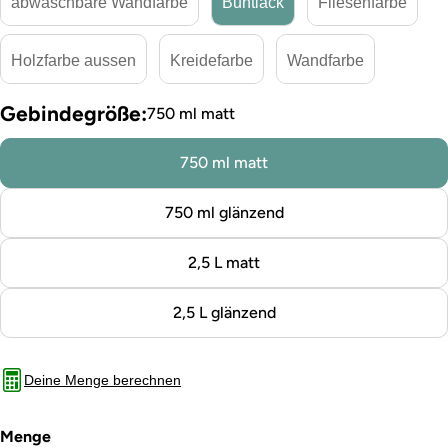
abwaschbare Wandfarbe
Buntlack
Fliesenfarbe
Holzfarbe aussen
Kreidefarbe
Wandfarbe
Gebindegröße:
750 ml matt
750 ml matt
750 ml glänzend
2,5 L matt
2,5 L glänzend
Deine Menge berechnen
Menge