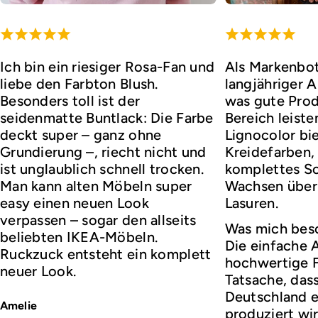
Ich bin ein riesiger Rosa-Fan und
Als Markenbot
liebe den Farbton Blush.
langjähriger 
Besonders toll ist der
was gute Prod
seidenmatte Buntlack: Die Farbe
Bereich leist
deckt super – ganz ohne
Lignocolor bie
Grundierung –, riecht nicht und
Kreidefarben,
ist unglaublich schnell trocken.
komplettes So
Man kann alten Möbeln super
Wachsen über 
easy einen neuen Look
Lasuren.
verpassen – sogar den allseits
Was mich bes
beliebten IKEA-Möbeln.
Die einfache
Ruckzuck entsteht ein komplett
hochwertige F
neuer Look.
Tatsache, dass 
Deutschland e
Amelie
produziert wir