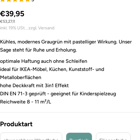
€39,95
Stückpreis
pro
€53,27
/
l
inkl. 19% USt. , zzgl. Versand
Kühles, modernes Graugrün mit pastelliger Wirkung. Unser
Sage steht für Ruhe und Erholung.
optimale Haftung auch ohne Schleifen
ideal für IKEA-Möbel, Küchen, Kunststoff- und
Metalloberflächen
hohe Deckkraft mit 3in1 Effekt
DIN EN 71-3 geprüft - geeignet für Kinderspielzeug
Reichweite 8 - 11 m²/L
Produktart