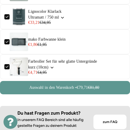
Lignocolor Klarlack
Ultramatt / 750 ml
€33,21
€34,95
mako Farbwanne klein
€1,86
€1,95
Farbroller Set für sehr glatte Untergründe
kurz (10cm)
€4,71
€4,95
Auswahl in den Warenkorb •
€79,71
€81,80
Du hast Fragen zum Produkt?
In unserem FAQ Bereich sind alle häufig
zum FAQ
gestellte Fragen zu deinem Produkt