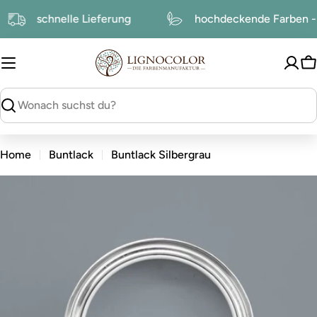
zum
schnelle Lieferung
hochdeckende Farben 
Inhalt
W
suchen
Home
Buntlack
Buntlack Silbergrau
zu
den
Produktinformationen