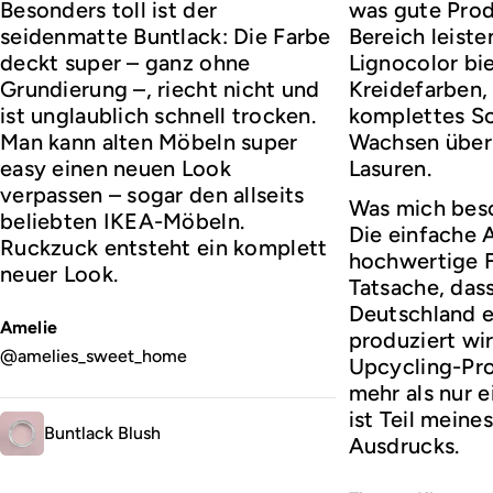
Besonders toll ist der
was gute Prod
seidenmatte Buntlack: Die Farbe
Bereich leist
deckt super – ganz ohne
Lignocolor bie
Grundierung –, riecht nicht und
Kreidefarben,
ist unglaublich schnell trocken.
komplettes So
Man kann alten Möbeln super
Wachsen über 
easy einen neuen Look
Lasuren.
verpassen – sogar den allseits
Was mich bes
beliebten IKEA-Möbeln.
Die einfache
Ruckzuck entsteht ein komplett
hochwertige F
neuer Look.
Tatsache, dass 
Deutschland e
Amelie
produziert wir
@amelies_sweet_home
Upcycling-Prof
mehr als nur 
ist Teil meine
Buntlack Blush
Ausdrucks.