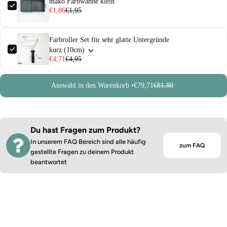
mako Farbwanne klein
€1,86
€1,95
Farbroller Set für sehr glatte Untergründe
kurz (10cm)
€4,71
€4,95
Auswahl in den Warenkorb •
€79,71
€81,80
Du hast Fragen zum Produkt?
In unserem FAQ Bereich sind alle häufig
zum FAQ
gestellte Fragen zu deinem Produkt
beantwortet