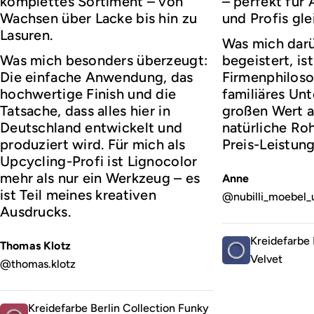
komplettes Sortiment – von
– perfekt für
Wachsen über Lacke bis hin zu
und Profis gl
Lasuren.
Was mich darü
Was mich besonders überzeugt:
begeistert, ist
Die einfache Anwendung, das
Firmenphiloso
hochwertige Finish und die
familiäres Un
Tatsache, dass alles hier in
großen Wert a
Deutschland entwickelt und
natürliche Roh
produziert wird. Für mich als
Preis-Leistung
Upcycling-Profi ist Lignocolor
mehr als nur ein Werkzeug – es
Anne
ist Teil meines kreativen
@nubilli_moebel_
Ausdrucks.
Kreidefarbe 
Thomas Klotz
Velvet
@thomas.klotz
Kreidefarbe Berlin Collection Funky