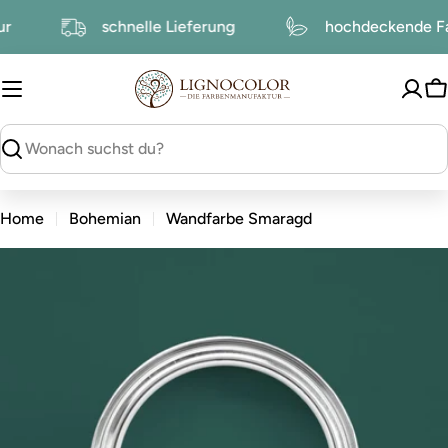
zum
ktur
schnelle Lieferung
hochdeckende 
Inhalt
W
suchen
Home
Bohemian
Wandfarbe Smaragd
zu
den
Produktinformationen