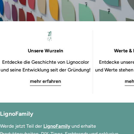
Unsere Wurzeln
Werte & 
Entdecke die Geschichte von Lignocolor
Entdecke unsere
und seine Entwicklung seit der Gründung!
und Werte stehen b
mehr erfahren
meh
LignoFamily
Werde jetzt Teil der
LignoFamily
und erhalte
Produktneuheiten, DIY-Tipps, Farbtrends und exklusive