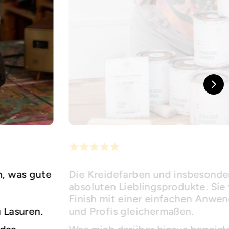
h, was gute
Die Kreidefarben und insbesonder
absoluten Lieblingsprodukte. Sie 
Finish mit einer einfachen Anwe
u Lasuren.
und Profis gleichermaßen.