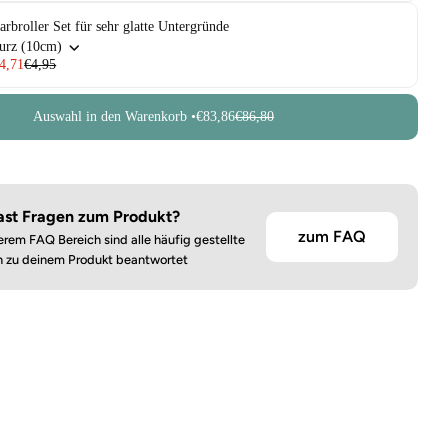
arbroller Set für sehr glatte Untergründe
urz (10cm)
4,71
€4,95
Auswahl in den Warenkorb •
€83,86
€86,80
ast Fragen zum Produkt?
zum FAQ
erem FAQ Bereich sind alle häufig gestellte
n zu deinem Produkt beantwortet