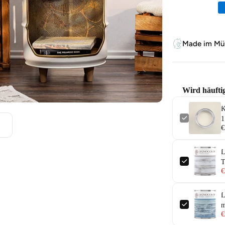
Zahlungsm
Made im Mün
Wird häufti
K
1
€
L
T
€
L
m
€