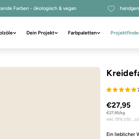
hdeckende Farben - ökologisch & vegan
ha
olzöle
Dein Projekt
Farbpaletten
Projektfinde
suchen
Kreide
€27,95
Stückpreis
pro
€27,95
/
kg
Sie das Medium 1 im Modalformat
Ein lieblicher