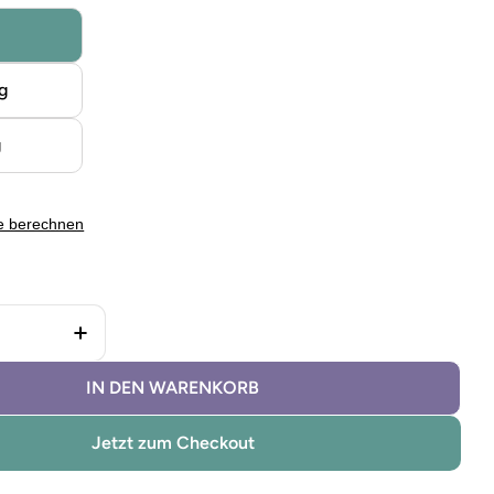
g
g
e berechnen
 Kreidefarbe Cream verringern
Menge für Kreidefarbe Cream erhöhen
IN DEN WARENKORB
Jetzt zum Checkout