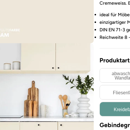
Cremeweiss. E
ideal für Möbe
einzigartiger 
DIN EN 71-3 ge
Reichweite 8 
Produktart
abwasch
Wandfa
Fliesen
Kreidef
Sie das Medium 3 im Modalformat
Gebindegr