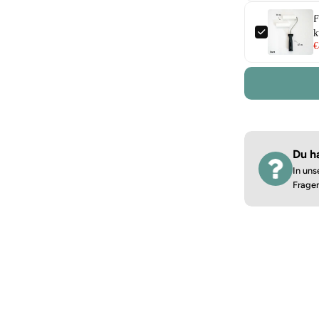
F
k
€
Du h
In uns
Frage