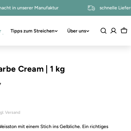
ndgemacht in unserer Manufaktur
schnelle 
r
Tipps zum Streichen
Über uns
Wa
farbe Cream
|
1 kg
7
inkl. 19% USt. , zzgl. Versand
 Weisston mit einem Stich ins Gelbliche. Ein richtiges