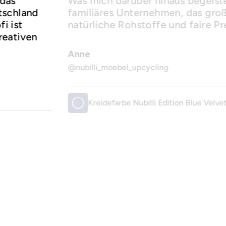
 das
Was mich darüber hinaus begeister
utschland
familiäres Unternehmen, das groß
i ist
natürliche Rohstoffe und faire Pr
reativen
Anne
@nubilli_moebel_upcycling
Kreidefarbe Nubilli Edition Blue Velve