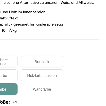
ine schöne Alternative zu unserem Weiss und Altweiss.
l und Holz im Innenbereich
Matt-Effekt
prüft - geeignet für Kinderspielzeug
- 10 m²/kg
bare
Buntlack
rbe
farbe
Holzfarbe aussen
arbe
Wandfarbe
öße:
1 kg