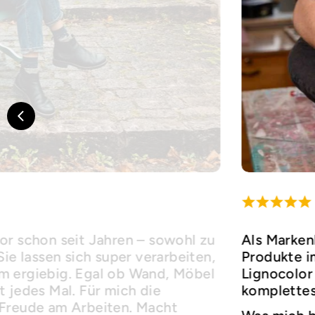
or schon seit Jahren – sowohl zu
Als Marken
Sie lassen sich super verarbeiten,
Produkte i
m ergiebig. Egal ob Wand, Möbel
Lignocolor 
 jedes Mal. Für mich die
komplettes
 Freude am Arbeiten. Macht