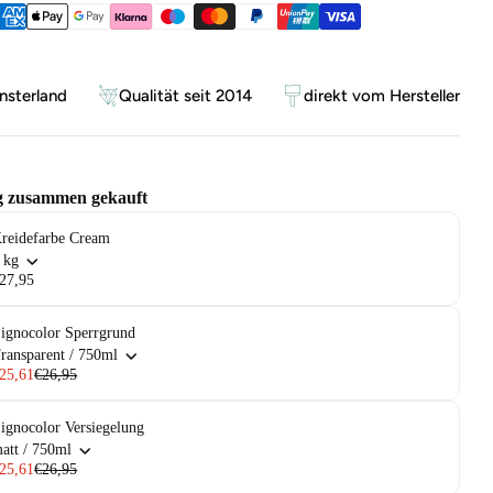
ethoden
sterland
Qualität seit 2014
direkt vom Hersteller
g zusammen gekauft
reidefarbe Cream
 kg
27,95
ignocolor Sperrgrund
ransparent / 750ml
25,61
€26,95
ignocolor Versiegelung
att / 750ml
25,61
€26,95