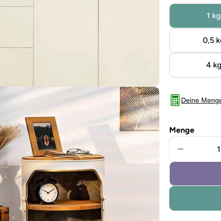
1 kg
0,5 k
4 k
Deine Meng
Menge
Menge für
Sie das Medium 5 im Modalformat