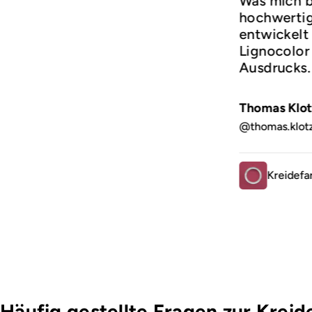
Was mich b
hochwertige
entwickelt 
Lignocolor 
Ausdrucks
Thomas Klot
@thomas.klot
Kreidefa
Häufig gestellte Fragen zur Kreid