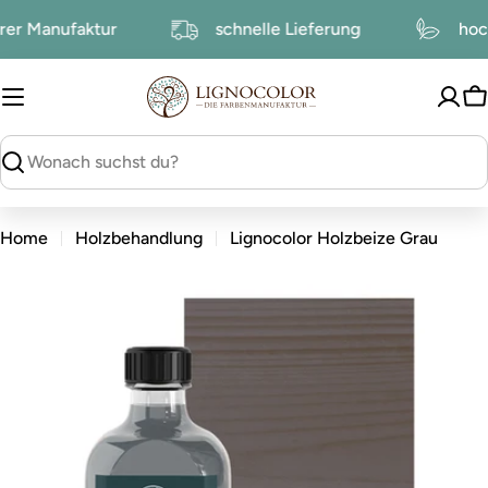
zum
serer Manufaktur
schnelle Lieferung
h
Inhalt
W
suchen
Home
Holzbehandlung
Lignocolor Holzbeize Grau
zu
den
Produktinformationen