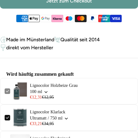
Jetzt zum Checkout
Zahlungsmethoden
Made im Münsterland
Qualität seit 2014
direkt vom Hersteller
Wird häuftig zusammen gekauft
Lignocolor Holzbeize Grau
100 ml
€12,31
€12,95
Lignocolor Klarlack
Ultramatt / 750 ml
€33,21
€34,95