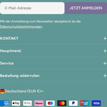
E-
JETZT ANMELDEN
Mail
Mit der Anmeldung zum Newsletter akzeptierst du die
Datenschutzbestimmungen
.
KONTAKT
Hauptmenü
Service
Bestellung widerrufen
L
Deutschland (EUR €)
a
n
Zahlungsmethoden