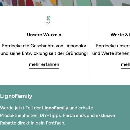
Unsere Wurzeln
Werte & 
Entdecke die Geschichte von Lignocolor
Entdecke unsere
und seine Entwicklung seit der Gründung!
und Werte stehen b
mehr erfahren
meh
LignoFamily
Werde jetzt Teil der
LignoFamily
und erhalte
Produktneuheiten, DIY-Tipps, Farbtrends und exklusive
Rabatte direkt in dein Postfach.