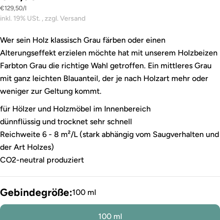
Stückpreis
pro
€129,50
/
l
inkl. 19% USt. , zzgl. Versand
Wer sein Holz klassisch Grau färben oder einen
Alterungseffekt erzielen möchte hat mit unserem Holzbeizen
Farbton Grau die richtige Wahl getroffen. Ein mittleres Grau
mit ganz leichten Blauanteil, der je nach Holzart mehr oder
weniger zur Geltung kommt.
für Hölzer und Holzmöbel im Innenbereich
dünnflüssig und trocknet sehr schnell
Reichweite 6 - 8 m²/L (stark abhängig vom Saugverhalten und
der Art Holzes)
CO2-neutral produziert
Gebindegröße:
100 ml
100 ml