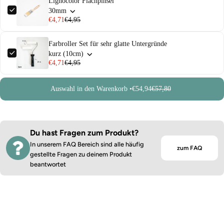
Lignocolor Flachpinsel
30mm
€4,71
€4,95
Farbroller Set für sehr glatte Untergründe
kurz (10cm)
€4,71
€4,95
Auswahl in den Warenkorb •
€54,94
€57,80
Du hast Fragen zum Produkt?
In unserem FAQ Bereich sind alle häufig
zum FAQ
gestellte Fragen zu deinem Produkt
beantwortet