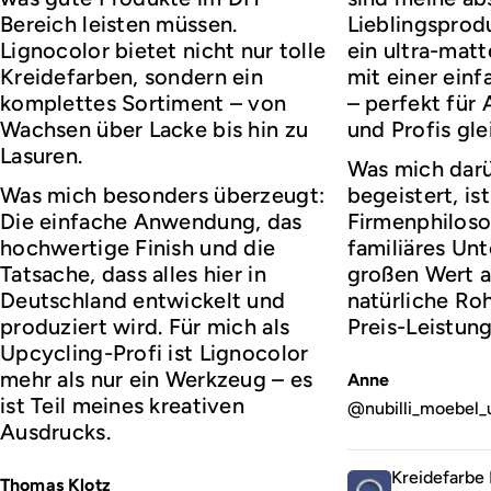
Bereich leisten müssen.
Lieblingsprod
Lignocolor bietet nicht nur tolle
ein ultra-matt
Kreidefarben, sondern ein
mit einer ei
komplettes Sortiment – von
– perfekt für
Wachsen über Lacke bis hin zu
und Profis gl
Lasuren.
Was mich darü
Was mich besonders überzeugt:
begeistert, ist
Die einfache Anwendung, das
Firmenphiloso
hochwertige Finish und die
familiäres Un
Tatsache, dass alles hier in
großen Wert a
Deutschland entwickelt und
natürliche Roh
produziert wird. Für mich als
Preis-Leistung
Upcycling-Profi ist Lignocolor
mehr als nur ein Werkzeug – es
Anne
ist Teil meines kreativen
@nubilli_moebel_
Ausdrucks.
Kreidefarbe 
Thomas Klotz