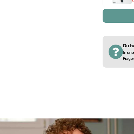
€
Du h
In uns
Frage