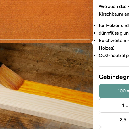
Wie auch das 
Kirschbaum an
für Hölzer un
dünnflüssig un
Reichweite 6 -
Holzes)
CO2-neutral p
Gebindegr
100 
Sie das Medium 3 im Modalformat
1 L
2,5 