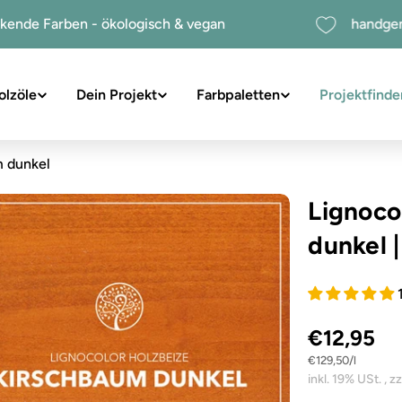
chdeckende Farben - ökologisch & vegan
ha
olzöle
Dein Projekt
Farbpaletten
Projektfinde
suchen
m dunkel
Lignoco
dunkel
€12,95
Stückpreis
pro
€129,50
/
l
Sie das Medium 1 im Modalformat
inkl. 19% USt. , z