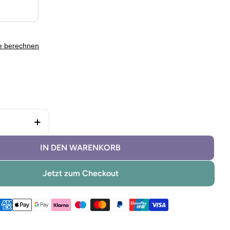
e berechnen
 Lignocolor Holzbeize Kirschbaum dunkel verringern
Menge für Lignocolor Holzbeize Kirschbaum 
IN DEN WARENKORB
Jetzt zum Checkout
ethoden