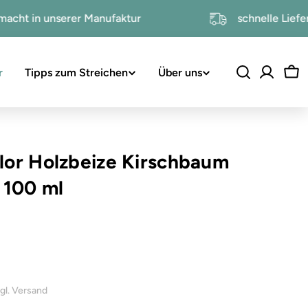
ndgemacht in unserer Manufaktur
schnelle
r
Tipps zum Streichen
Über uns
Wa
lor Holzbeize Kirschbaum
|
100 ml
1
zgl. Versand