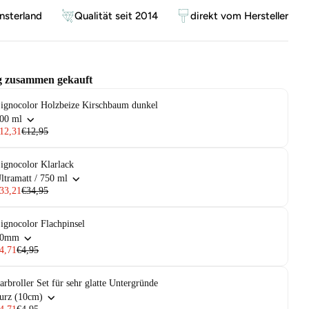
sterland
Qualität seit 2014
direkt vom Hersteller
g zusammen gekauft
ignocolor Holzbeize Kirschbaum dunkel
00 ml
12,31
€12,95
ignocolor Klarlack
ltramatt / 750 ml
33,21
€34,95
ignocolor Flachpinsel
30mm
4,71
€4,95
arbroller Set für sehr glatte Untergründe
urz (10cm)