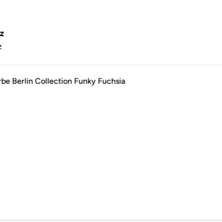
.
z
z
rbe Berlin Collection Funky Fuchsia