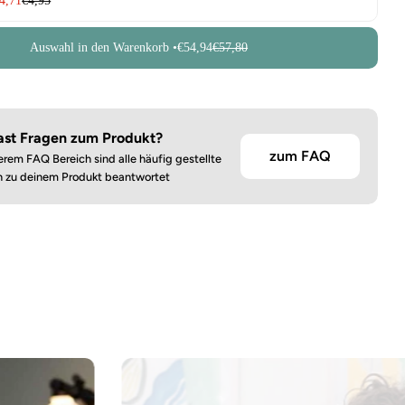
4,71
€4,95
Auswahl in den Warenkorb •
€54,94
€57,80
ast Fragen zum Produkt?
zum FAQ
erem FAQ Bereich sind alle häufig gestellte
n zu deinem Produkt beantwortet