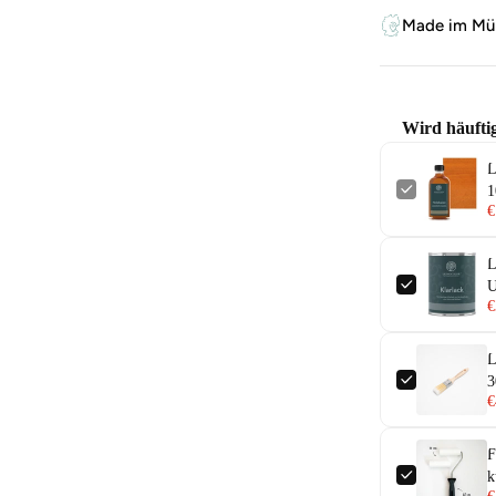
Made im Mün
Wird häufti
L
1
€
L
U
€
L
€
F
k