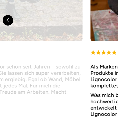
or schon seit Jahren – sowohl zu
Als Marken
Sie lassen sich super verarbeiten,
Produkte i
m ergiebig. Egal ob Wand, Möbel
Lignocolor 
 jedes Mal. Für mich die
komplettes
 Freude am Arbeiten. Macht
Was mich b
hochwertige
entwickelt 
Lignocolor 