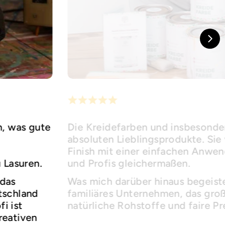
h, was gute
Die Kreidefarben und insbesonder
absoluten Lieblingsprodukte. Sie 
Finish mit einer einfachen Anwe
u Lasuren.
und Profis gleichermaßen.
 das
Was mich darüber hinaus begeister
utschland
familiäres Unternehmen, das groß
i ist
natürliche Rohstoffe und faire Pr
reativen