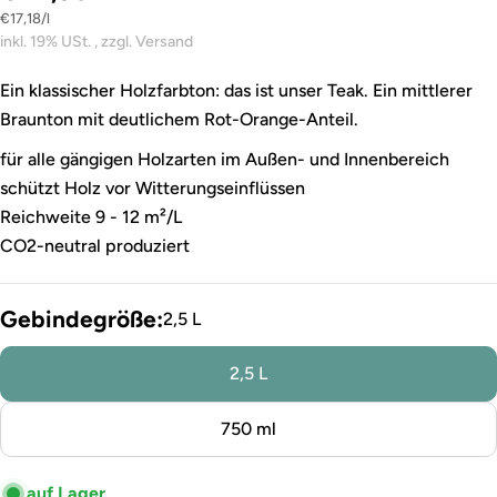
Stückpreis
pro
€17,18
/
l
inkl. 19% USt. , zzgl. Versand
Ein klassischer Holzfarbton: das ist unser Teak. Ein mittlerer
Braunton mit deutlichem Rot-Orange-Anteil.
für alle gängigen Holzarten im Außen- und Innenbereich
schützt Holz vor Witterungseinflüssen
Reichweite 9 - 12 m²/L
CO2-neutral produziert
Gebindegröße:
2,5 L
2,5 L
750 ml
auf Lager