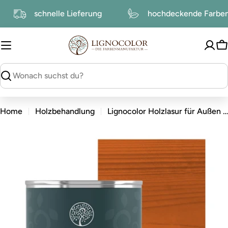
zum
schnelle Lieferung
hochdeckende Farb
Inhalt
W
suchen
Home
Holzbehandlung
Lignocolor Holzlasur für Außen Teak
zu
den
Produktinformationen