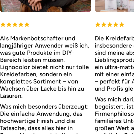
Als Markenbotschafter und
Die Kreidefar
langjähriger Anwender weiß ich,
insbesondere d
was gute Produkte im DIY-
sind meine ab
Bereich leisten müssen.
Lieblingsprod
Lignocolor bietet nicht nur tolle
ein ultra-matt
Kreidefarben, sondern ein
mit einer ei
komplettes Sortiment – von
– perfekt für
Wachsen über Lacke bis hin zu
und Profis gl
Lasuren.
Was mich darü
Was mich besonders überzeugt:
begeistert, ist
Die einfache Anwendung, das
Firmenphiloso
hochwertige Finish und die
familiäres Un
Tatsache, dass alles hier in
großen Wert a