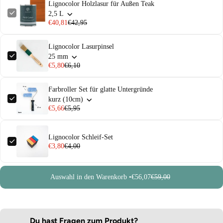
Lignocolor Holzlasur für Außen Teak
2,5 L
€40,81
€42,95
Lignocolor Lasurpinsel
25 mm
€5,80
€6,10
Farbroller Set für glatte Untergründe
kurz (10cm)
€5,66
€5,95
Lignocolor Schleif-Set
€3,80
€4,00
Auswahl in den Warenkorb •
€56,07
€59,00
Du hast Fragen zum Produkt?