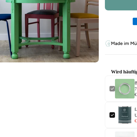
Zahlungsm
Made im Mün
Wird häufti
B
7
€
L
U
€