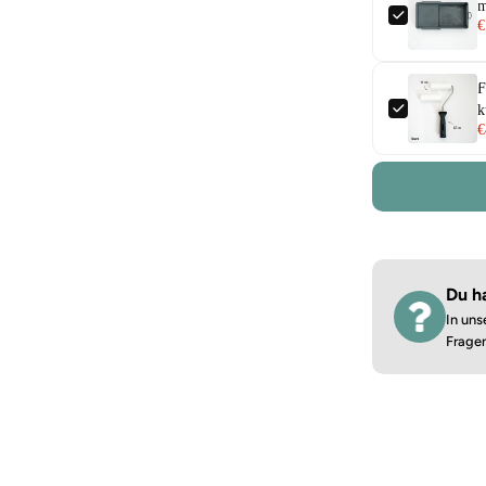
m
€
F
k
€
Du h
In uns
Frage