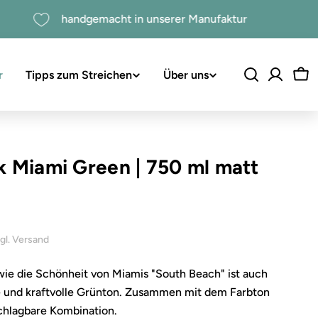
handgemacht in unserer Manufaktur
r
Tipps zum Streichen
Über uns
Wa
k Miami Green
|
750 ml matt
inkl. 19% USt. , zzgl. Versand
 Schönheit von Miamis "South Beach" ist auch
re und kraftvolle Grünton. Zusammen mit dem Farbton
chlagbare Kombination.