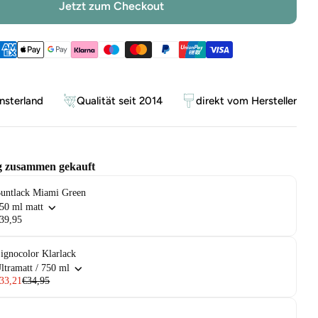
Jetzt zum Checkout
ethoden
sterland
Qualität seit 2014
direkt vom Hersteller
g zusammen gekauft
untlack Miami Green
50 ml matt
39,95
ignocolor Klarlack
ltramatt / 750 ml
33,21
€34,95