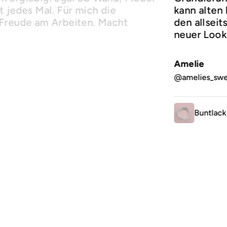
 jedes Mal. Für mich die
kann alten
 Freude am Arbeiten. Macht
den allsei
neuer Look
Amelie
@amelies_sw
Buntlack