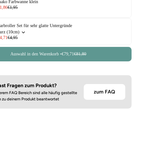
ako Farbwanne klein
1,86
€1,95
arbroller Set für sehr glatte Untergründe
urz (10cm)
4,71
€4,95
Auswahl in den Warenkorb •
€79,71
€81,80
ast Fragen zum Produkt?
zum FAQ
erem FAQ Bereich sind alle häufig gestellte
n zu deinem Produkt beantwortet