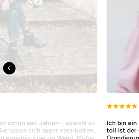
or schon seit Jahren – sowohl zu
Ich bin ein
Sie lassen sich super verarbeiten,
toll ist de
m ergiebig. Egal ob Wand, Möbel
Grundierung