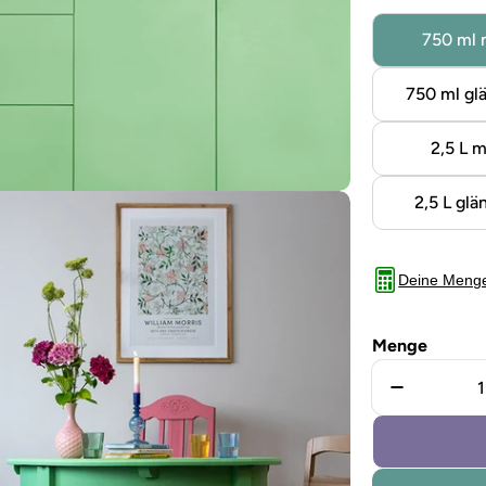
750 ml 
750 ml gl
2,5 L m
2,5 L glä
Deine Meng
Menge
Menge für
Sie das Medium 5 im Modalformat