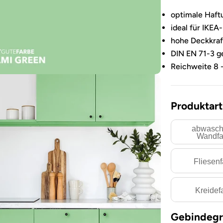
optimale Haft
ideal für IKEA
hohe Deckkraft
DIN EN 71-3 ge
Reichweite 8 -
Produktart
abwasch
Wandfa
Fliesen
Kreidef
Sie das Medium 3 im Modalformat
Gebindegr