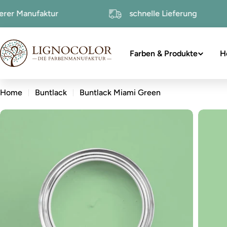
zum
n unserer Manufaktur
schnelle Lieferung
Inhalt
Farben & Produkte
H
Home
Buntlack
Buntlack Miami Green
zu
den
Produktinformationen
Öffnen Sie das Medium 0 im Modalformat
Öffnen 