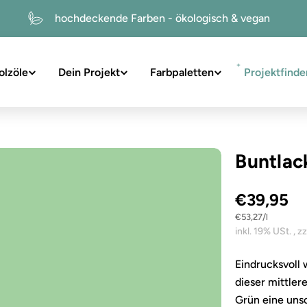
hochdeckende Farben - ökologisch & vegan
olzöle
Dein Projekt
Farbpaletten
Projektfinde
suchen
Buntlac
€39,95
Stückpreis
pro
€53,27
/
l
Eindrucksvoll wie die
dieser mittle
Sie das Medium 1 im Modalformat
Grün eine uns