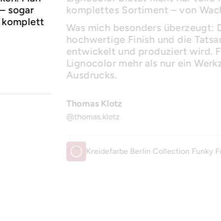
– sogar
komplettes Sortiment – von Wach
n komplett
Was mich besonders überzeugt: 
hochwertige Finish und die Tatsac
entwickelt und produziert wird. F
Lignocolor mehr als nur ein Werkz
Ausdrucks.
Thomas Klotz
@thomas.klotz
Kreidefarbe Berlin Collection Funky F