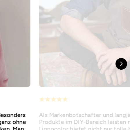
 Besonders
Als Markenbotschafter und langj
 ganz ohne
Produkte im DIY-Bereich leisten
cken. Man
Lignocolor bietet nicht nur tolle