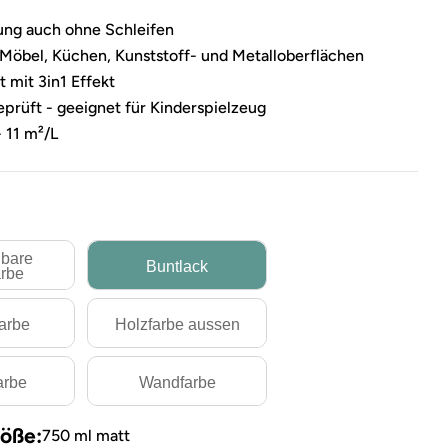
ung auch ohne Schleifen
-Möbel, Küchen, Kunststoff- und Metalloberflächen
 mit 3in1 Effekt
prüft - geeignet für Kinderspielzeug
 11 m²/L
bare
Buntlack
rbe
farbe
Holzfarbe aussen
arbe
Wandfarbe
öße:
750 ml matt