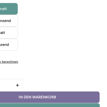
matt
änzend
att
nzend
e berechnen
 Buntlack Miami Green verringern
Menge für Buntlack Miami Green erhöhen
IN DEN WARENKORB