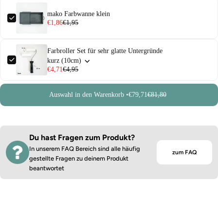
mako Farbwanne klein
€1,86
€1,95
Farbroller Set für sehr glatte Untergründe
kurz (10cm)
€4,71
€4,95
Auswahl in den Warenkorb •
€79,71
€81,80
Du hast Fragen zum Produkt?
In unserem FAQ Bereich sind alle häufig
zum FAQ
gestellte Fragen zu deinem Produkt
beantwortet