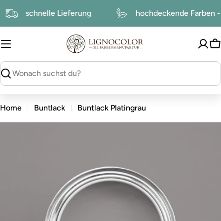
zum
schnelle Lieferung
hochdeckende Farben 
Inhalt
W
suchen
Home
Buntlack
Buntlack Platingrau
zu
den
Produktinformationen