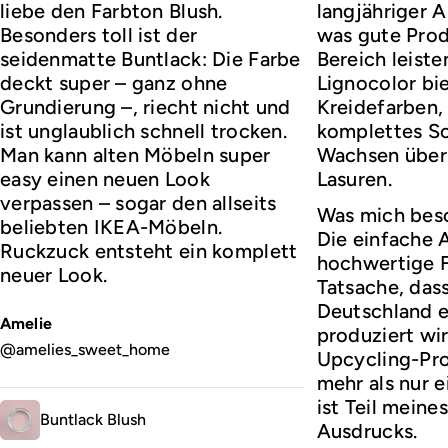
liebe den Farbton Blush.
langjähriger 
Besonders toll ist der
was gute Prod
seidenmatte Buntlack: Die Farbe
Bereich leist
deckt super – ganz ohne
Lignocolor bie
Grundierung –, riecht nicht und
Kreidefarben,
ist unglaublich schnell trocken.
komplettes So
Man kann alten Möbeln super
Wachsen über 
easy einen neuen Look
Lasuren.
verpassen – sogar den allseits
Was mich bes
beliebten IKEA-Möbeln.
Die einfache
Ruckzuck entsteht ein komplett
hochwertige F
neuer Look.
Tatsache, dass 
Deutschland e
Amelie
produziert wir
@amelies_sweet_home
Upcycling-Prof
mehr als nur 
ist Teil meine
Buntlack Blush
Ausdrucks.