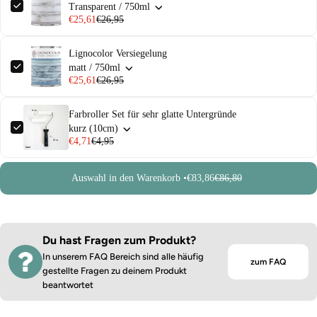
Transparent / 750ml
€25,61
€26,95
Lignocolor Versiegelung
matt / 750ml
€25,61
€26,95
Farbroller Set für sehr glatte Untergründe
kurz (10cm)
€4,71
€4,95
Auswahl in den Warenkorb •
€83,86
€86,80
Du hast Fragen zum Produkt?
In unserem FAQ Bereich sind alle häufig
zum FAQ
gestellte Fragen zu deinem Produkt
beantwortet