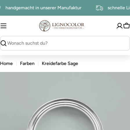
zum
handgemacht in unserer Manufaktur
schnell
Inhalt
W
suchen
Home
Farben
Kreidefarbe Sage
zu
den
Produktinformationen