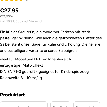
€27,95
Stückpreis
pro
€27,95
/
kg
inkl. 19% USt. , zzgl. Versand
Ein kühles Graugrün, ein moderner Farbton mit stark
pastelliger Wirkung. Wie auch die getrockneten Blätter des
Salbei steht unser Sage für Ruhe und Erholung. Die hellere
und pastelligere Variante unseres Salbeigrün.
ideal für Möbel und Holz im Innenbereich
einzigartiger Matt-Effekt
DIN EN 71-3 geprüft - geeignet für Kinderspielzeug
Reichweite 8 - 10 m²/kg
Produktart