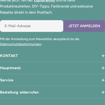
Werde jetzt Teil der
LignoFamily
und erhalte
Produktneuheiten, DIY-Tipps, Farbtrends und exklusive
Rabatte direkt in dein Postfach.
E-
JETZT ANMELDEN
Mail
Mit der Anmeldung zum Newsletter akzeptierst du die
Datenschutzbestimmungen
.
KONTAKT
Hauptmenü
Service
Bestellung widerrufen