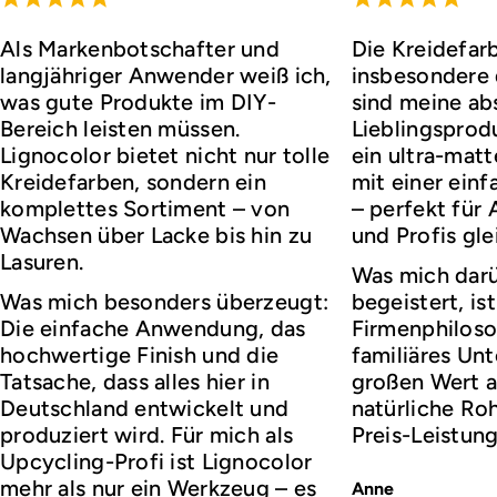
Als Markenbotschafter und
Die Kreidefar
langjähriger Anwender weiß ich,
insbesondere d
was gute Produkte im DIY-
sind meine ab
Bereich leisten müssen.
Lieblingsprod
Lignocolor bietet nicht nur tolle
ein ultra-matt
Kreidefarben, sondern ein
mit einer ei
komplettes Sortiment – von
– perfekt für
Wachsen über Lacke bis hin zu
und Profis gl
Lasuren.
Was mich darü
Was mich besonders überzeugt:
begeistert, ist
Die einfache Anwendung, das
Firmenphiloso
hochwertige Finish und die
familiäres Un
Tatsache, dass alles hier in
großen Wert a
Deutschland entwickelt und
natürliche Roh
produziert wird. Für mich als
Preis-Leistung
Upcycling-Profi ist Lignocolor
mehr als nur ein Werkzeug – es
Anne