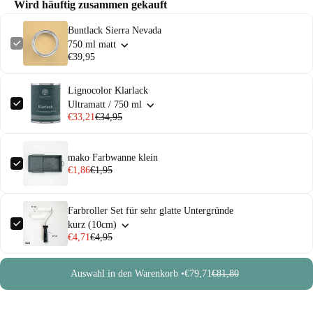
Wird häuftig zusammen gekauft
Buntlack Sierra Nevada
750 ml matt
€39,95
Lignocolor Klarlack
Ultramatt / 750 ml
€33,21
€34,95
mako Farbwanne klein
€1,86
€1,95
Farbroller Set für sehr glatte Untergründe
kurz (10cm)
€4,71
€4,95
Auswahl in den Warenkorb •
€79,71
€81,80