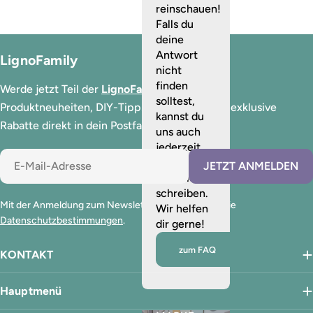
reinschauen!
Falls du
deine
Antwort
LignoFamily
nicht
finden
Werde jetzt Teil der
LignoFamily
und erhalte
solltest,
Produktneuheiten, DIY-Tipps, Farbtrends und exklusive
kannst du
Rabatte direkt in dein Postfach.
uns auch
jederzeit
E-
eine
JETZT ANMELDEN
Mail
Nachricht
schreiben.
Mit der Anmeldung zum Newsletter akzeptierst du die
Wir helfen
Datenschutzbestimmungen
.
dir gerne!
zum FAQ
KONTAKT
Hauptmenü
VON DER GARAGE ZUR