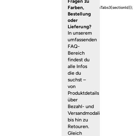
Fragen zu
{ loadSwiper(() =>
Farben,
initFeaturedCollectionTabs3(sectionId));
} }); }
Bestellung
oder
Lieferung?
In unserem
umfassenden
FAQ-
Bereich
findest du
alle Infos
die du
suchst –
von
Produktdetails
über
Bezahl- und
Versandmodalitäten
bis hin zu
Retouren.
Gleich