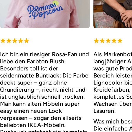
Ich bin ein riesiger Rosa-Fan und
Als Markenbot
liebe den Farbton Blush.
langjähriger 
Besonders toll ist der
was gute Prod
seidenmatte Buntlack: Die Farbe
Bereich leist
deckt super – ganz ohne
Lignocolor bie
Grundierung –, riecht nicht und
Kreidefarben,
ist unglaublich schnell trocken.
komplettes So
Man kann alten Möbeln super
Wachsen über 
easy einen neuen Look
Lasuren.
verpassen – sogar den allseits
Was mich bes
beliebten IKEA-Möbeln.
Die einfache
Ruckzuck entsteht ein komplett