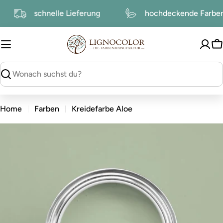
zum
schnelle Lieferung
hochdeckende Farb
Inhalt
W
suchen
Home
Farben
Kreidefarbe Aloe
zu
den
Produktinformationen