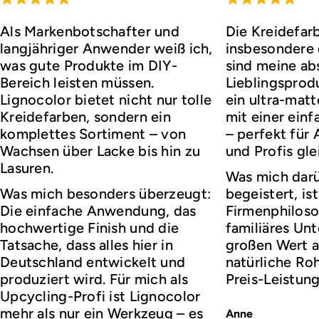
Als Markenbotschafter und
Die Kreidefar
langjähriger Anwender weiß ich,
insbesondere d
was gute Produkte im DIY-
sind meine ab
Bereich leisten müssen.
Lieblingsprod
Lignocolor bietet nicht nur tolle
ein ultra-matt
Kreidefarben, sondern ein
mit einer ei
komplettes Sortiment – von
– perfekt für
Wachsen über Lacke bis hin zu
und Profis gl
Lasuren.
Was mich darü
Was mich besonders überzeugt:
begeistert, ist
Die einfache Anwendung, das
Firmenphiloso
hochwertige Finish und die
familiäres Un
Tatsache, dass alles hier in
großen Wert a
Deutschland entwickelt und
natürliche Roh
produziert wird. Für mich als
Preis-Leistung
Upcycling-Profi ist Lignocolor
mehr als nur ein Werkzeug – es
Anne