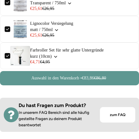
Transparent / 750ml
€25,61
€26,95
Lignocolor Versiegelung
matt / 750ml
€25,61
€26,95
Farbroller Set für sehr glatte Untergründe
kurz (10cm)
€4,71
€4,95
Auswahl in den Warenkorb •
€83,86
€86,80
Du hast Fragen zum Produkt?
In unserem FAQ Bereich sind alle häufig
zum FAQ
gestellte Fragen zu deinem Produkt
beantwortet