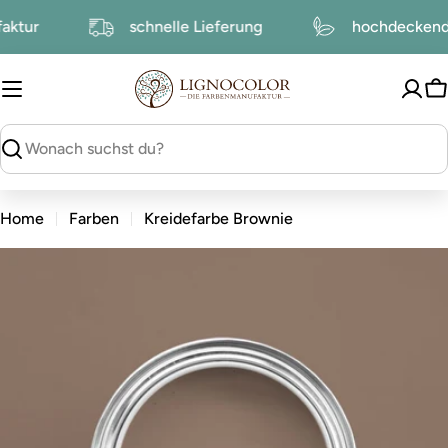
zum
nufaktur
schnelle Lieferung
hochdecke
Inhalt
W
suchen
Home
Farben
Kreidefarbe Brownie
zu
den
Produktinformationen