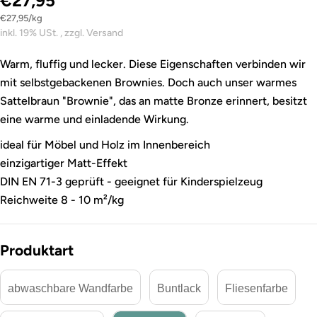
€27,95
Stückpreis
pro
€27,95
/
kg
inkl. 19% USt. , zzgl. Versand
Warm, fluffig und lecker. Diese Eigenschaften verbinden wir
mit selbstgebackenen Brownies. Doch auch unser warmes
Sattelbraun "Brownie", das an matte Bronze erinnert, besitzt
eine warme und einladende Wirkung.
ideal für Möbel und Holz im Innenbereich
einzigartiger Matt-Effekt
DIN EN 71-3 geprüft - geeignet für Kinderspielzeug
Reichweite 8 - 10 m²/kg
Produktart
abwaschbare Wandfarbe
Buntlack
Fliesenfarbe