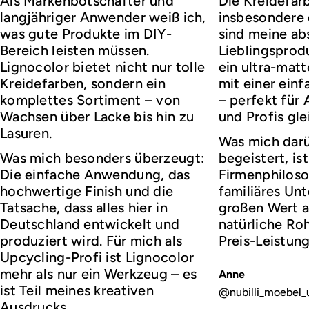
Als Markenbotschafter und
Die Kreidefar
langjähriger Anwender weiß ich,
insbesondere d
was gute Produkte im DIY-
sind meine ab
Bereich leisten müssen.
Lieblingsprod
Lignocolor bietet nicht nur tolle
ein ultra-matt
Kreidefarben, sondern ein
mit einer ei
komplettes Sortiment – von
– perfekt für
Wachsen über Lacke bis hin zu
und Profis gl
Lasuren.
Was mich darü
Was mich besonders überzeugt:
begeistert, ist
Die einfache Anwendung, das
Firmenphiloso
hochwertige Finish und die
familiäres Un
Tatsache, dass alles hier in
großen Wert a
Deutschland entwickelt und
natürliche Roh
produziert wird. Für mich als
Preis-Leistung
Upcycling-Profi ist Lignocolor
mehr als nur ein Werkzeug – es
Anne
ist Teil meines kreativen
@nubilli_moebel_
Ausdrucks.