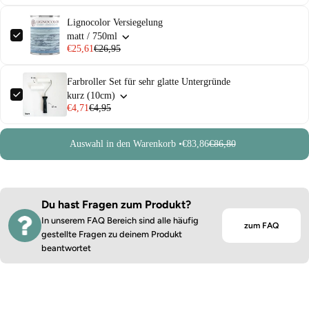
Lignocolor Versiegelung
matt / 750ml
€25,61
€26,95
Farbroller Set für sehr glatte Untergründe
kurz (10cm)
€4,71
€4,95
Auswahl in den Warenkorb •
€83,86
€86,80
Du hast Fragen zum Produkt?
In unserem FAQ Bereich sind alle häufig
zum FAQ
gestellte Fragen zu deinem Produkt
beantwortet