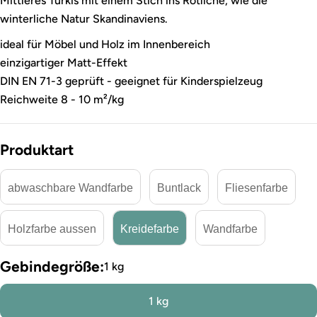
Mittleres Türkis mit einem Stich ins Rötliche, wie die
winterliche Natur Skandinaviens.
ideal für Möbel und Holz im Innenbereich
einzigartiger Matt-Effekt
DIN EN 71-3 geprüft - geeignet für Kinderspielzeug
Reichweite 8 - 10 m²/kg
Produktart
abwaschbare Wandfarbe
Buntlack
Fliesenfarbe
Holzfarbe aussen
Kreidefarbe
Wandfarbe
Gebindegröße:
1 kg
1 kg