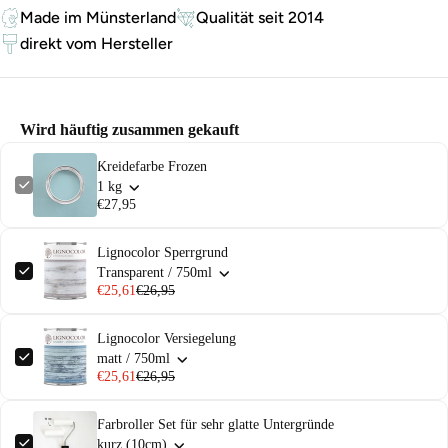
Made im Münsterland
Qualität seit 2014
direkt vom Hersteller
Wird häuftig zusammen gekauft
Kreidefarbe Frozen
1 kg
€27,95
Lignocolor Sperrgrund
Transparent / 750ml
€25,61
€26,95
Lignocolor Versiegelung
matt / 750ml
€25,61
€26,95
Farbroller Set für sehr glatte Untergründe
kurz (10cm)