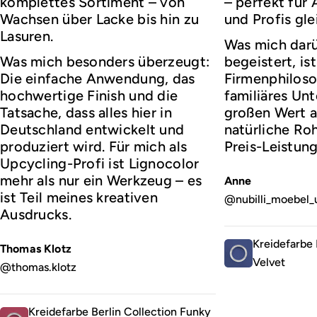
komplettes Sortiment – von
– perfekt für
Wachsen über Lacke bis hin zu
und Profis gl
Lasuren.
Was mich darü
Was mich besonders überzeugt:
begeistert, ist
Die einfache Anwendung, das
Firmenphiloso
hochwertige Finish und die
familiäres Un
Tatsache, dass alles hier in
großen Wert a
Deutschland entwickelt und
natürliche Roh
produziert wird. Für mich als
Preis-Leistung
Upcycling-Profi ist Lignocolor
mehr als nur ein Werkzeug – es
Anne
ist Teil meines kreativen
@nubilli_moebel_
Ausdrucks.
Kreidefarbe 
Thomas Klotz
Velvet
@thomas.klotz
Kreidefarbe Berlin Collection Funky