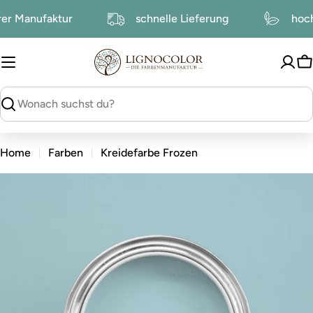
zum
serer Manufaktur
schnelle Lieferung
h
Inhalt
W
suchen
Home
Farben
Kreidefarbe Frozen
zu
den
Produktinformationen