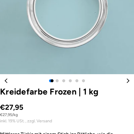
Öffnen Sie das Medium 0 im Modalformat
Kreidefarbe Frozen
|
1 kg
€27,95
Stückpreis
pro
€27,95
/
kg
inkl. 19% USt. , zzgl. Versand