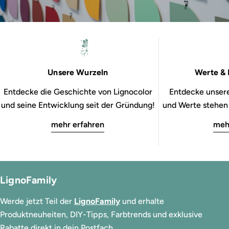
Unsere Wurzeln
Werte & 
Entdecke die Geschichte von Lignocolor
Entdecke unsere
und seine Entwicklung seit der Gründung!
und Werte stehen b
mehr erfahren
meh
LignoFamily
Werde jetzt Teil der
LignoFamily
und erhalte
Produktneuheiten, DIY-Tipps, Farbtrends und exklusive
Rabatte direkt in dein Postfach.