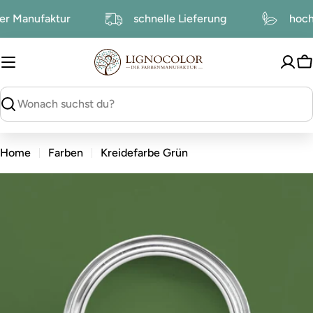
zum
serer Manufaktur
schnelle Lieferung
h
Inhalt
W
suchen
Home
Farben
Kreidefarbe Grün
zu
den
Produktinformationen