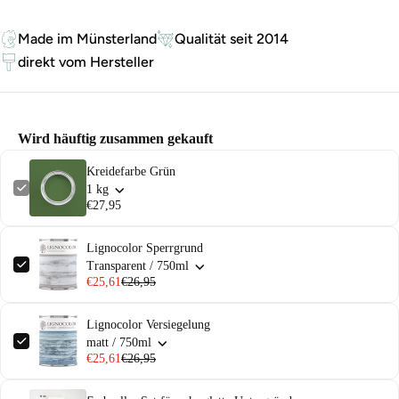
Made im Münsterland
Qualität seit 2014
direkt vom Hersteller
Wird häuftig zusammen gekauft
Kreidefarbe Grün
1 kg
€27,95
Lignocolor Sperrgrund
Transparent / 750ml
€25,61
€26,95
Lignocolor Versiegelung
matt / 750ml
€25,61
€26,95