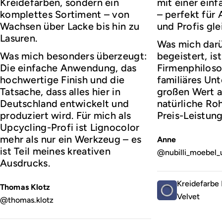
Kreidefarben, sondern ein
mit einer ei
komplettes Sortiment – von
– perfekt für
Wachsen über Lacke bis hin zu
und Profis gl
Lasuren.
Was mich darü
Was mich besonders überzeugt:
begeistert, ist
Die einfache Anwendung, das
Firmenphiloso
hochwertige Finish und die
familiäres Un
Tatsache, dass alles hier in
großen Wert a
Deutschland entwickelt und
natürliche Roh
produziert wird. Für mich als
Preis-Leistung
Upcycling-Profi ist Lignocolor
mehr als nur ein Werkzeug – es
Anne
ist Teil meines kreativen
@nubilli_moebel_
Ausdrucks.
Kreidefarbe 
Thomas Klotz
Velvet
@thomas.klotz