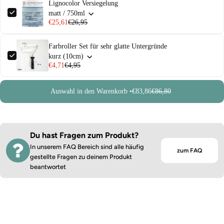
Lignocolor Versiegelung
matt / 750ml
€25,61
€26,95
Farbroller Set für sehr glatte Untergründe
kurz (10cm)
€4,71
€4,95
Auswahl in den Warenkorb •
€83,86
€86,80
Du hast Fragen zum Produkt?
In unserem FAQ Bereich sind alle häufig
zum FAQ
gestellte Fragen zu deinem Produkt
beantwortet