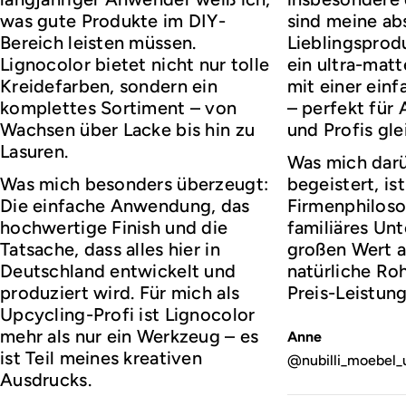
was gute Produkte im DIY-
sind meine ab
Bereich leisten müssen.
Lieblingsprod
Lignocolor bietet nicht nur tolle
ein ultra-matt
Kreidefarben, sondern ein
mit einer ei
komplettes Sortiment – von
– perfekt für
Wachsen über Lacke bis hin zu
und Profis gl
Lasuren.
Was mich darü
Was mich besonders überzeugt:
begeistert, ist
Die einfache Anwendung, das
Firmenphiloso
hochwertige Finish und die
familiäres Un
Tatsache, dass alles hier in
großen Wert a
Deutschland entwickelt und
natürliche Roh
produziert wird. Für mich als
Preis-Leistung
Upcycling-Profi ist Lignocolor
mehr als nur ein Werkzeug – es
Anne
ist Teil meines kreativen
@nubilli_moebel_
Ausdrucks.