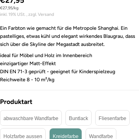
€27,95
Stückpreis
pro
€27,95
/
kg
inkl. 19% USt. , zzgl. Versand
Ein Farbton wie gemacht für die Metropole Shanghai. Ein
pastelliges, etwas kühl und elegant wirkendes Blaugrau, dass
sich über die Skyline der Megastadt ausbreitet.
ideal für Möbel und Holz im Innenbereich
einzigartiger Matt-Effekt
DIN EN 71-3 geprüft - geeignet für Kinderspielzeug
Reichweite 8 - 10 m²/kg
Produktart
abwaschbare Wandfarbe
Buntlack
Fliesenfarbe
Holzfarbe aussen
Kreidefarbe
Wandfarbe