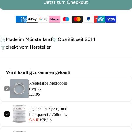
Jetzt zum Checkout
Zahlungsmethoden
Made im Münsterland
Qualität seit 2014
direkt vom Hersteller
Wird häuftig zusammen gekauft
Kreidefarbe Metropolis
1 kg
€27,95
Lignocolor Sperrgrund
Transparent / 750ml
€25,61
€26,95