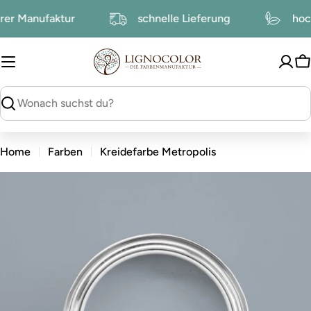
zum
nserer Manufaktur
schnelle Lieferung
h
Inhalt
W
suchen
Home
Farben
Kreidefarbe Metropolis
zu
den
Produktinformationen