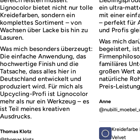
Lignocolor bietet nicht nur tolle
ein ultra-matt
Kreidefarben, sondern ein
mit einer ei
komplettes Sortiment – von
– perfekt für
Wachsen über Lacke bis hin zu
und Profis gl
Lasuren.
Was mich darü
Was mich besonders überzeugt:
begeistert, ist
Die einfache Anwendung, das
Firmenphiloso
hochwertige Finish und die
familiäres Un
Tatsache, dass alles hier in
großen Wert a
Deutschland entwickelt und
natürliche Roh
produziert wird. Für mich als
Preis-Leistung
Upcycling-Profi ist Lignocolor
mehr als nur ein Werkzeug – es
Anne
ist Teil meines kreativen
@nubilli_moebel_
Ausdrucks.
Kreidefarbe 
Thomas Klotz
Velvet
@thomas.klotz