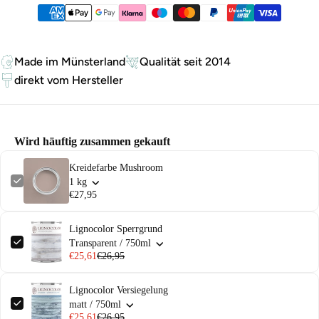
Zahlungsmethoden
Made im Münsterland
Qualität seit 2014
direkt vom Hersteller
Wird häuftig zusammen gekauft
Kreidefarbe Mushroom
1 kg
€27,95
Lignocolor Sperrgrund
Transparent / 750ml
€25,61
€26,95
Lignocolor Versiegelung
matt / 750ml
€25,61
€26,95