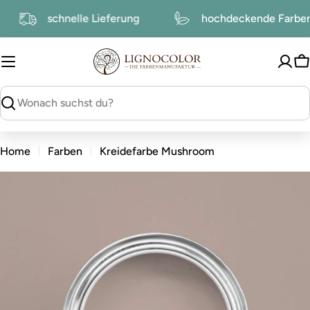
zum
schnelle Lieferung
hochdeckende Farb
Inhalt
W
suchen
Home
Farben
Kreidefarbe Mushroom
zu
den
Produktinformationen