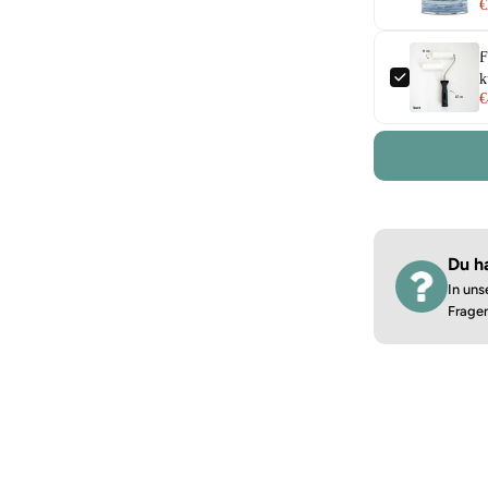
€
F
k
€
Du h
In uns
Frage