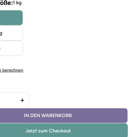
öße:
1 kg
g
g
e berechnen
 Kreidefarbe Orchidee verringern
Menge für Kreidefarbe Orchidee erhöhen
IN DEN WARENKORB
Jetzt zum Checkout