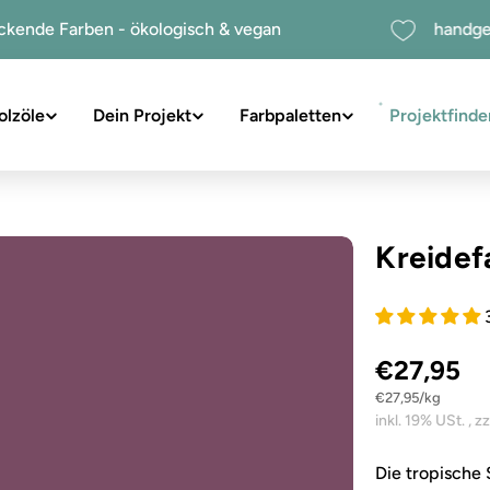
chdeckende Farben - ökologisch & vegan
h
olzöle
Dein Projekt
Farbpaletten
Projektfinde
suchen
Kreidef
€27,95
Stückpreis
pro
€27,95
/
kg
Sie das Medium 1 im Modalformat
Die tropische 