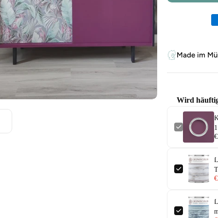
Zahlungsm
Made im Mün
Wird häufti
K
1
€
L
T
€
L
m