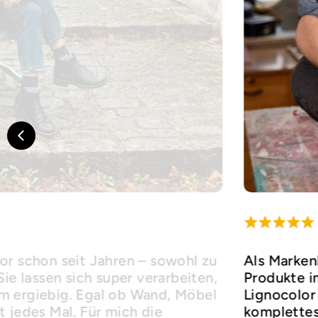
or schon seit Jahren – sowohl zu
Als Marken
Sie lassen sich super verarbeiten,
Produkte i
m ergiebig. Egal ob Wand, Möbel
Lignocolor 
 jedes Mal. Für mich die
komplettes