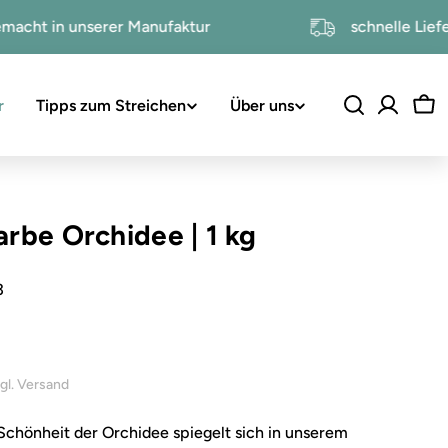
andgemacht in unserer Manufaktur
schnell
r
Tipps zum Streichen
Über uns
Wa
arbe Orchidee
|
1 kg
3
inkl. 19% USt. , zzgl. Versand
Schönheit der Orchidee spiegelt sich in unserem