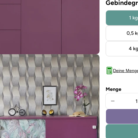
Gebindegr
1 kg
0,5 k
4 k
Deine Meng
Menge
Menge für
Sie das Medium 5 im Modalformat