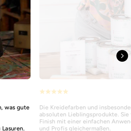
h, was gute
Die Kreidefarben und insbesonder
absoluten Lieblingsprodukte. Sie 
Finish mit einer einfachen Anwe
u Lasuren.
und Profis gleichermaßen.