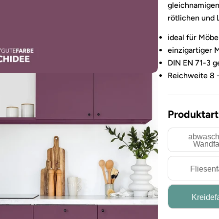
gleichnamigen
rötlichen und 
ideal für Möbe
einzigartiger 
DIN EN 71-3 ge
Reichweite 8 
Produktart
abwasch
Wandfa
Fliesen
Sie das Medium 3 im Modalformat
Kreidef