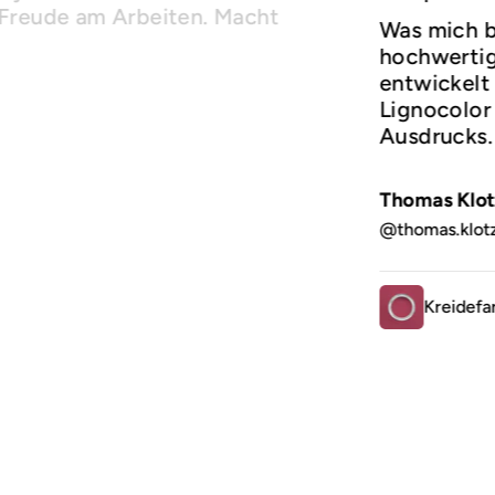
 Freude am Arbeiten. Macht
Was mich b
hochwertige
entwickelt 
Lignocolor 
Ausdrucks
Thomas Klot
@thomas.klot
Kreidefa