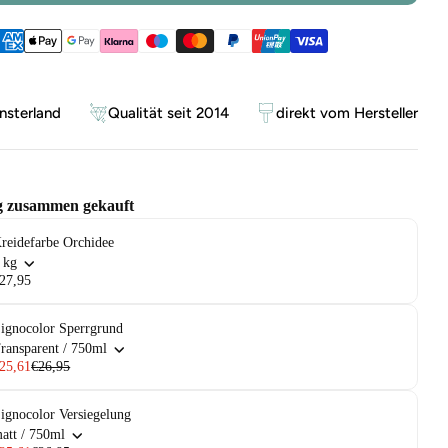
ethoden
sterland
Qualität seit 2014
direkt vom Hersteller
g zusammen gekauft
reidefarbe Orchidee
 kg
27,95
ignocolor Sperrgrund
ransparent / 750ml
25,61
€26,95
ignocolor Versiegelung
att / 750ml