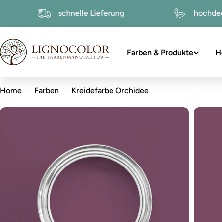
zum
tur
schnelle Lieferung
ho
Inhalt
Farben & Produkte
H
Home
Farben
Kreidefarbe Orchidee
zu
den
Produktinformationen
Öffnen Sie das Medium 0 im Modalformat
Öffnen 