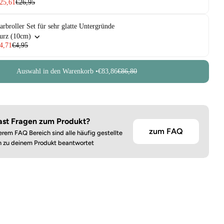
25,61
€26,95
arbroller Set für sehr glatte Untergründe
urz (10cm)
4,71
€4,95
Auswahl in den Warenkorb •
€83,86
€86,80
ast Fragen zum Produkt?
zum FAQ
erem FAQ Bereich sind alle häufig gestellte
n zu deinem Produkt beantwortet