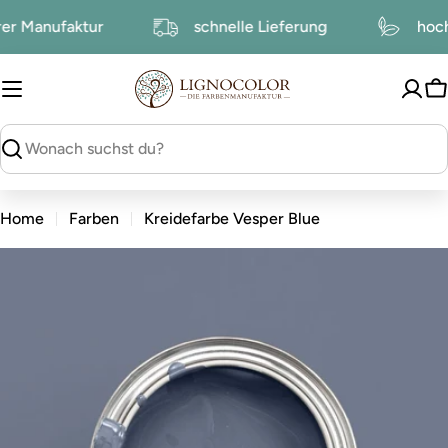
zum
serer Manufaktur
schnelle Lieferung
h
Inhalt
W
suchen
Home
Farben
Kreidefarbe Vesper Blue
zu
den
Produktinformationen