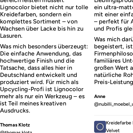
Lignocolor bietet nicht nur tolle
ein ultra-matt
Kreidefarben, sondern ein
mit einer ei
komplettes Sortiment – von
– perfekt für
Wachsen über Lacke bis hin zu
und Profis gl
Lasuren.
Was mich darü
Was mich besonders überzeugt:
begeistert, ist
Die einfache Anwendung, das
Firmenphiloso
hochwertige Finish und die
familiäres Un
Tatsache, dass alles hier in
großen Wert a
Deutschland entwickelt und
natürliche Roh
produziert wird. Für mich als
Preis-Leistung
Upcycling-Profi ist Lignocolor
mehr als nur ein Werkzeug – es
Anne
ist Teil meines kreativen
@nubilli_moebel_
Ausdrucks.
Kreidefarbe 
Thomas Klotz
Velvet
@thomas.klotz