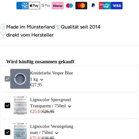
Zahlungsmethoden
Made im Münsterland
Qualität seit 2014
direkt vom Hersteller
Wird häuftig zusammen gekauft
Kreidefarbe Vesper Blue
1 kg
€27,95
Lignocolor Sperrgrund
Transparent / 750ml
€25,61
€26,95
Lignocolor Versiegelung
matt / 750ml
€25,61
€26,95